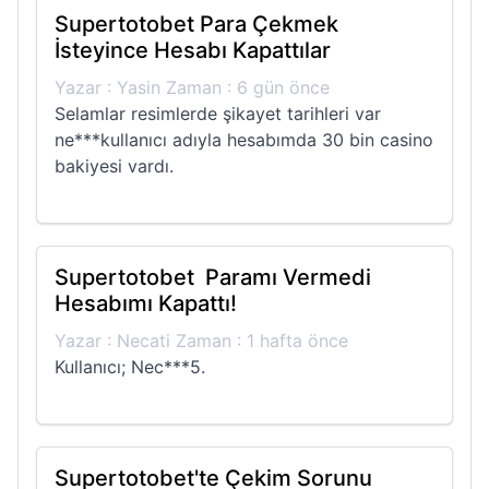
Supertotobet Para Çekmek
İsteyince Hesabı Kapattılar
Yazar : Yasin Zaman : 6 gün önce
Selamlar resimlerde şikayet tarihleri var
ne***kullanıcı adıyla hesabımda 30 bin casino
bakiyesi vardı.
Supertotobet Paramı Vermedi
Hesabımı Kapattı!
Yazar : Necati Zaman : 1 hafta önce
Kullanıcı; Nec***5.
Supertotobet'te Çekim Sorunu