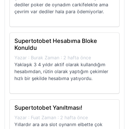
dediler poker de oynadım carkifelekte ama
çevrim var dediler hala para ödemiyorlar.
Supertotobet Hesabıma Bloke
Konuldu
Yazar : Burak Zaman : 2 hafta önce
Yaklaşık 3 4 yıldır aktif olarak kullandığım
hesabımdan, rütin olarak yaptığım çekimler
hızlı bir şekilde hesabıma yatıyordu.
Supertotobet Yanıltması!
Yazar : Fuat Zaman : 2 hafta önce
Yıllardır ara ara slot oynarım elbette çok