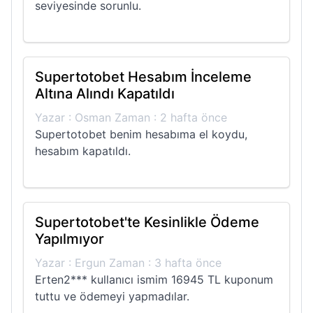
seviyesinde sorunlu.
Supertotobet Hesabım İnceleme
Altına Alındı Kapatıldı
Yazar : Osman Zaman : 2 hafta önce
Supertotobet benim hesabıma el koydu,
hesabım kapatıldı.
Supertotobet'te Kesinlikle Ödeme
Yapılmıyor
Yazar : Ergun Zaman : 3 hafta önce
Erten2*** kullanıcı ismim 16945 TL kuponum
tuttu ve ödemeyi yapmadılar.