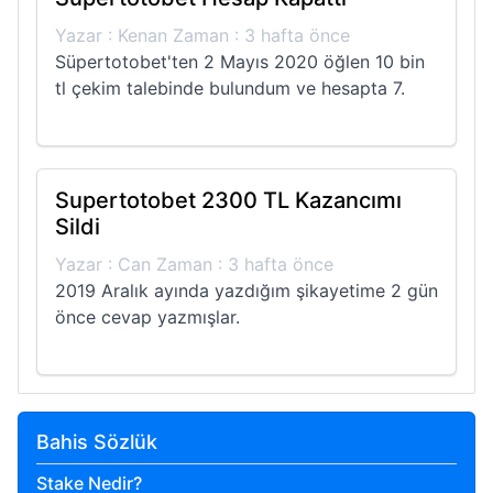
Yazar : Kenan Zaman : 3 hafta önce
Süpertotobet'ten 2 Mayıs 2020 öğlen 10 bin
tl çekim talebinde bulundum ve hesapta 7.
Supertotobet 2300 TL Kazancımı
Sildi
Yazar : Can Zaman : 3 hafta önce
2019 Aralık ayında yazdığım şikayetime 2 gün
önce cevap yazmışlar.
Bahis Sözlük
Stake Nedir?