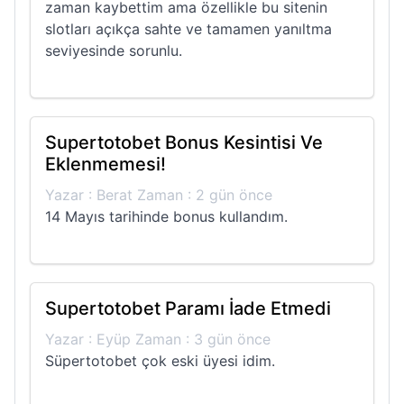
zaman kaybettim ama özellikle bu sitenin
slotları açıkça sahte ve tamamen yanıltma
seviyesinde sorunlu.
Supertotobet Bonus Kesintisi Ve
Eklenmemesi!
Yazar : Berat Zaman : 2 gün önce
14 Mayıs tarihinde bonus kullandım.
Supertotobet Paramı İade Etmedi
Yazar : Eyüp Zaman : 3 gün önce
Süpertotobet çok eski üyesi idim.