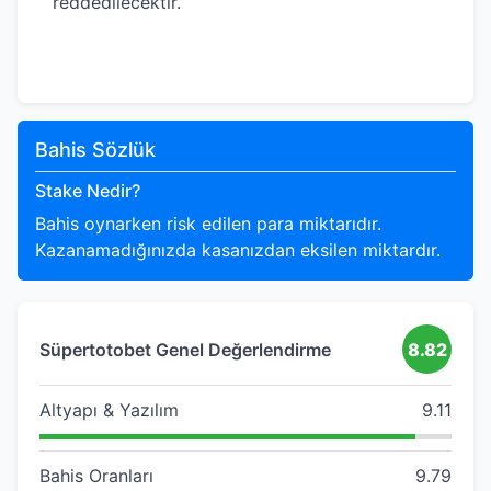
reddedilecektir.
Bahis Sözlük
Stake Nedir?
Bahis oynarken risk edilen para miktarıdır.
Kazanamadığınızda kasanızdan eksilen miktardır.
Süpertotobet Genel Değerlendirme
8.82
Altyapı & Yazılım
9.11
Bahis Oranları
9.79