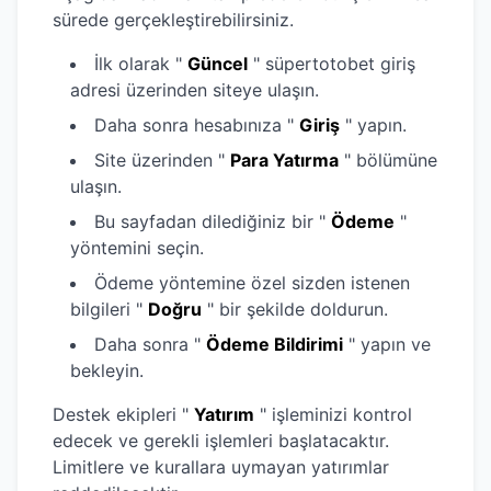
sürede gerçekleştirebilirsiniz.
İlk olarak "
Güncel
" süpertotobet giriş
adresi üzerinden siteye ulaşın.
Daha sonra hesabınıza "
Giriş
" yapın.
Site üzerinden "
Para Yatırma
" bölümüne
ulaşın.
Bu sayfadan dilediğiniz bir "
Ödeme
"
yöntemini seçin.
Ödeme yöntemine özel sizden istenen
bilgileri "
Doğru
" bir şekilde doldurun.
Daha sonra "
Ödeme Bildirimi
" yapın ve
bekleyin.
Destek ekipleri "
Yatırım
" işleminizi kontrol
edecek ve gerekli işlemleri başlatacaktır.
Limitlere ve kurallara uymayan yatırımlar