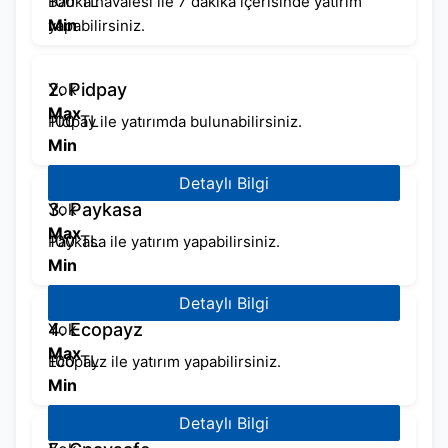
100 TL
Banka havalesi ile 7 dakika içerisinde yatırım
Min
yapabilirsiniz.
Yok
2. Pidpay
Max
100 TL
Pidpay ile yatırımda bulunabilirsiniz.
Min
Detaylı Bilgi
Yok
3. Paykasa
Max
100 TL
Paykasa ile yatırım yapabilirsiniz.
Min
Detaylı Bilgi
Yok
4. Ecopayz
Max
100 TL
Ecopayz ile yatırım yapabilirsiniz.
Min
Detaylı Bilgi