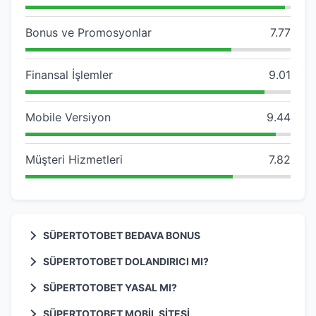
Bonus ve Promosyonlar
7.77
Finansal İşlemler
9.01
Mobile Versiyon
9.44
Müşteri Hizmetleri
7.82
SÜPERTOTOBET BEDAVA BONUS
Siteye git butonuna tıklayarak süpertotobet sitesine üye
SÜPERTOTOBET DOLANDIRICI MI?
olduğunuz da
20 TL deneme bonusu
alabilirsiniz.
Süpertotobet bahis sitesi lisansı olmamasına rağmen
SÜPERTOTOBET YASAL MI?
dolandırıcı bir site değildir. Site uzun yıllardır hizmet
Süpertotobet legal bir bahis sitesi değildir. TÜrkiye'de
vermektedir.
SÜPERTOTOBET MOBIL SITESI