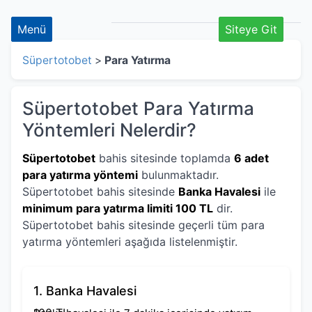
Menü
Siteye Git
Süpertotobet
>
Para Yatırma
Süpertotobet Para Yatırma
Yöntemleri Nelerdir?
Süpertotobet
bahis sitesinde toplamda
6 adet
para yatırma yöntemi
bulunmaktadır.
Süpertotobet bahis sitesinde
Banka Havalesi
ile
minimum para yatırma limiti 100 TL
dir.
Süpertotobet bahis sitesinde geçerli tüm para
yatırma yöntemleri aşağıda listelenmiştir.
1. Banka Havalesi