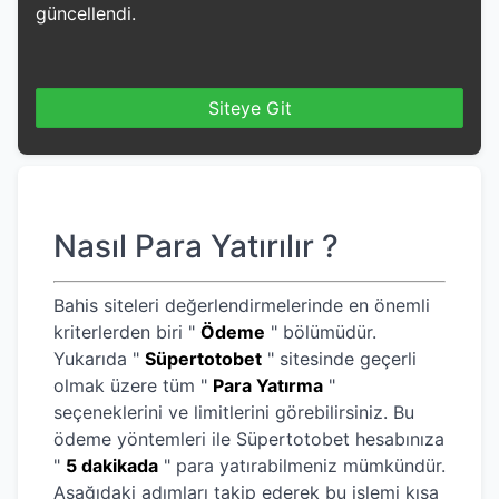
güncellendi.
Siteye Git
Nasıl Para Yatırılır ?
Bahis siteleri değerlendirmelerinde en önemli
kriterlerden biri "
Ödeme
" bölümüdür.
Yukarıda "
Süpertotobet
" sitesinde geçerli
olmak üzere tüm "
Para Yatırma
"
seçeneklerini ve limitlerini görebilirsiniz. Bu
ödeme yöntemleri ile Süpertotobet hesabınıza
"
5 dakikada
" para yatırabilmeniz mümkündür.
Aşağıdaki adımları takip ederek bu işlemi kısa