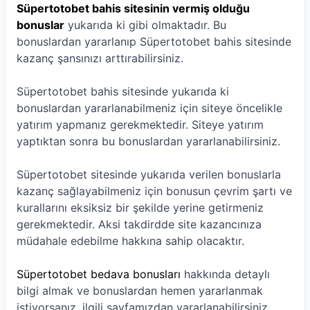
Süpertotobet bahis sitesinin vermiş olduğu
bonuslar
yukarıda ki gibi olmaktadır. Bu
bonuslardan yararlanıp Süpertotobet bahis sitesinde
kazanç şansınızı arttırabilirsiniz.
Süpertotobet bahis sitesinde yukarıda ki
bonuslardan yararlanabilmeniz için siteye öncelikle
yatırım yapmanız gerekmektedir. Siteye yatırım
yaptıktan sonra bu bonuslardan yararlanabilirsiniz.
Süpertotobet sitesinde yukarıda verilen bonuslarla
kazanç sağlayabilmeniz için bonusun çevrim şartı ve
kurallarını eksiksiz bir şekilde yerine getirmeniz
gerekmektedir. Aksi takdirdde site kazancınıza
müdahale edebilme hakkına sahip olacaktır.
Süpertotobet bedava bonusları
hakkında detaylı
bilgi almak ve bonuslardan hemen yararlanmak
istiyorsanız, ilgili sayfamızdan yararlanabilirsiniz.