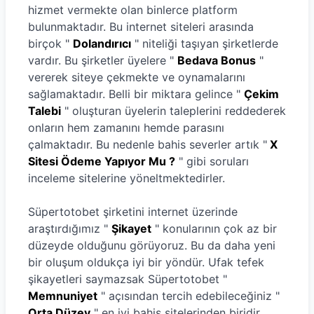
hizmet vermekte olan binlerce platform
bulunmaktadır. Bu internet siteleri arasında
birçok "
Dolandırıcı
" niteliği taşıyan şirketlerde
vardır. Bu şirketler üyelere "
Bedava Bonus
"
vererek siteye çekmekte ve oynamalarını
sağlamaktadır. Belli bir miktara gelince "
Çekim
Talebi
" oluşturan üyelerin taleplerini reddederek
onların hem zamanını hemde parasını
çalmaktadır. Bu nedenle bahis severler artık "
X
Sitesi Ödeme Yapıyor Mu ?
" gibi soruları
inceleme sitelerine yöneltmektedirler.
Süpertotobet şirketini internet üzerinde
araştırdığımız "
Şikayet
" konularının çok az bir
düzeyde olduğunu görüyoruz. Bu da daha yeni
bir oluşum oldukça iyi bir yöndür. Ufak tefek
şikayetleri saymazsak Süpertotobet "
Memnuniyet
" açısından tercih edebileceğiniz "
Orta Düzey
" en iyi bahis sitelerinden biridir.