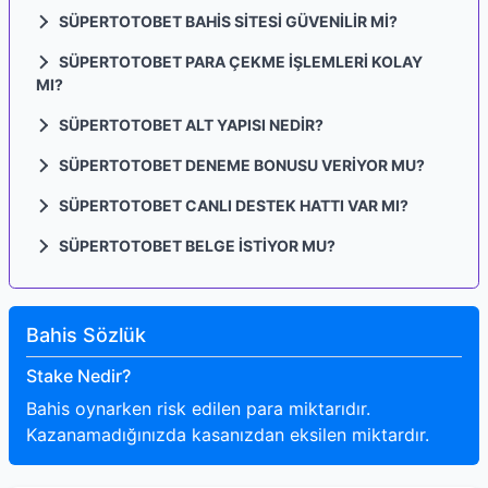
SÜPERTOTOBET BAHIS SITESI GÜVENILIR MI?
Süpertotobet bahis sitesi Malta global lisansı ile hizmet
SÜPERTOTOBET PARA ÇEKME İŞLEMLERI KOLAY
vermektedir. Süpertotobet bahis sitesi güvenilir bir bahis
MI?
ve casino sitesidir. Sorunsuz şekilde para yatırma ve
Süpertotobet Para çekme işlemleri son derece kolaydır.
para çekme işlemi yapabilirsiniz.
SÜPERTOTOBET ALT YAPISI NEDIR?
Süpertotobet bahis sitesinden sorunsuz şekilde para
Süpertotobet alt yapı olarak Xaxnetwork alt yapısını
yatırma ve para çekme işlemi yapabilirsinz.
SÜPERTOTOBET DENEME BONUSU VERIYOR MU?
kullanmaktadır.
Süpertotobet 30 TL Bedava Bonus Bulunmaktadır.
SÜPERTOTOBET CANLI DESTEK HATTI VAR MI?
Süpertotobet bahis sitesinde 7 Gün 24 Saat canlı destek
SÜPERTOTOBET BELGE İSTIYOR MU?
hattı bulunmaktadır.
Süpertotobet bahis sitesi bazı durumlarda belge talep
etmektedir.
Bahis Sözlük
Stake Nedir?
Bahis oynarken risk edilen para miktarıdır.
Kazanamadığınızda kasanızdan eksilen miktardır.