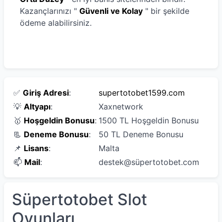
Kazançlarınızı "
Güvenli ve Kolay
" bir şekilde
ödeme alabilirsiniz.
✅
Giriş Adresi
:
supertotobet1599.com
💡
Altyapı
:
Xaxnetwork
🥇
Hoşgeldin Bonusu
:
1500 TL Hoşgeldin Bonusu
📃
Deneme Bonusu
:
50 TL Deneme Bonusu
📌
Lisans
:
Malta
📫
Mail
:
destek@süpertotobet.com
Süpertotobet Slot
Oyunları