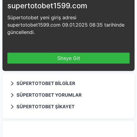
supertotobet1599.com
Süpertotobet yeni giriş adresi
supertotobet1599.com 09.01.2025 08:35 tarihinde
güncellendi.
Siteye Git
SÜPERTOTOBET BILGILER
SÜPERTOTOBET YORUMLAR
Alt Yapı:
Xaxnetwork - Bookie
Süpertotobet bahis sitesi hakkında yorumlarınızı ve
Lisans:
Curacao
SÜPERTOTOBET ŞIKAYET
düşüncelerinizi belirtebilirsiniz.
Casino Yazılımı:
Evolution Gaming, Ezugi
Süpertotobet bahis sitesi hakkında herhangi bir şikayetiniz
var ise şikayet bölümünden şikayetinizi yazabilirsiniz.
Ayrıca süpertotobet sitesi ile ilgili değişmesini istediğiniz ve
Slot Yazılımı:
QuickFire , 1×2 Gaming , Booming
Süpertotobet sitesi hakkında yaşadığınız sorunlar ilgili site
ya eklenmesini istediğiniz herhangi bir özellik var ise
Games , Microgaming
tarafından dikkate alınarak gereken işlem en kısa sürede
belirtebilirsiniz. Yorumlarınız süpertotobet sitesi tarafınfan