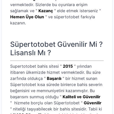
vermektedir. Sizlerde bu oyunlara erişim
sağlamak ve "
Kazanç
" elde etmek isterseniz "
Hemen Üye Olun
" ve süpertotobet farkıyla
kazanın.
Süpertotobet Güvenilir Mi ?
Lisanslı Mı ?
Supertotobet bahis sitesi "
2015
" yılından
itibaren ülkemizde hizmet vermektedir. Bu süre
zarfında oldukça "
Başarılı
" bir hizmet sunan
Süpertotobet kısa sürede binlerce bahis severin
beğenisini ve memnuniyetini kazanmıştır. Bu
başarısını sunmuş olduğu "
Kaliteli ve Güvenilir
" hizmete borçlu olan Süpertotobet "
Güvenilir
" niteliği taşıyabilecek bir bahis sitesidir. Tabii ki