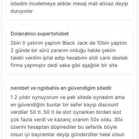
istedim incelemeye aldılar mesaj mail aticaz deyip
duruyolar
Dolandırıcı supertotobet
2bin tl yatırım yaptım Black Jack de 10bin yaptım
2 günde bir sürü zararım olduğu halde çekim
talebi verdim iptal edip hesabımı sildi canlı destek
firma yapmıştır dedi saka gibi aşağılık bir site
nerobet ve ngsbahis en güvendigim sitedir
1 2 yıldır oynuyorum ve pek sitede oynadım ama
en güvendiğim bunlar bir sefer kayıp discount
verdiler 50 tl. 50 tl ile slot oynarken birden slot
çok fazla verdi ve kazanç oranım 50x oldu. 30x
üzerini hesaptan düşmediler bu seferlik böyle
olsun iyi bayramlar deyip gönderdiler helal olsun