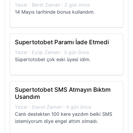
Yazar : Berat Zaman : 2 gün önce
14 Mayıs tarihinde bonus kullandım.
Supertotobet Paramı İade Etmedi
Yazar : Eyüp Zaman : 3 gün önce
Süpertotobet çok eski üyesi idim.
Supertotobet SMS Atmayın Bıktım
Usandım
Yazar : Davut Zaman : 4 gün önce
Canlı destekten 100 kere yazdım belki SMS
istemiyorum diye engel attım olmadı.