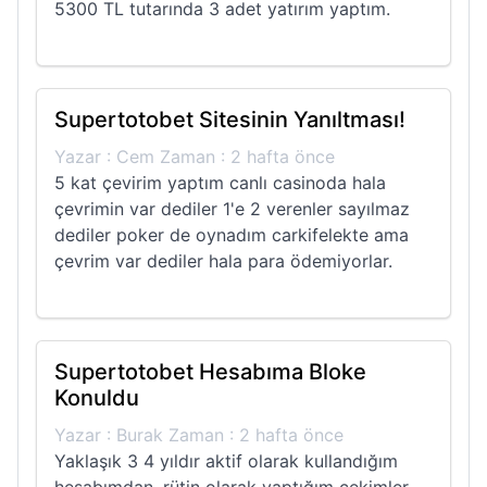
5300 TL tutarında 3 adet yatırım yaptım.
Supertotobet Sitesinin Yanıltması!
Yazar : Cem Zaman : 2 hafta önce
5 kat çevirim yaptım canlı casinoda hala
çevrimin var dediler 1'e 2 verenler sayılmaz
dediler poker de oynadım carkifelekte ama
çevrim var dediler hala para ödemiyorlar.
Supertotobet Hesabıma Bloke
Konuldu
Yazar : Burak Zaman : 2 hafta önce
Yaklaşık 3 4 yıldır aktif olarak kullandığım