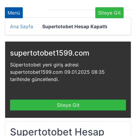
Menü
Siteye Git
Ana Sayfa
Supertotobet Hesap Kapattı
supertotobet1599.com
Süpertotobet yeni giriş adresi
supertotobet1599.com 09.01.2025 08:35
tarihinde güncellendi.
Siteye Git
Supertotobet Hesap