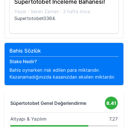
Supertotobet İnceleme Bahanesi!
Yazar : Seren Zaman : 3 hafta önce
Supertotobet0364.
Bahis Sözlük
Stake Nedir?
Bahis oynarken risk edilen para miktarıdır.
Kazanamadığınızda kasanızdan eksilen miktardır.
Süpertotobet Genel Değerlendirme
8.41
Altyapı & Yazılım
7.27