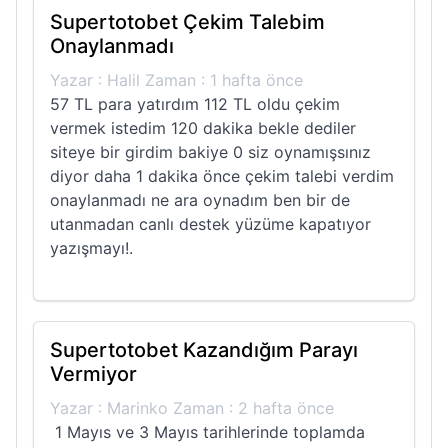
Supertotobet Çekim Talebim
Onaylanmadı
Yazar : Halil Zaman : 1 hafta önce
57 TL para yatırdım 112 TL oldu çekim
vermek istedim 120 dakika bekle dediler
siteye bir girdim bakiye 0 siz oynamışsınız
diyor daha 1 dakika önce çekim talebi verdim
onaylanmadı ne ara oynadım ben bir de
utanmadan canlı destek yüzüme kapatıyor
yazışmayı!.
Supertotobet Kazandığım Parayı
Vermiyor
Yazar : Marinko Zaman : 2 hafta önce
1 Mayıs ve 3 Mayıs tarihlerinde toplamda