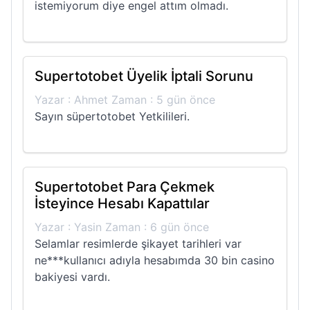
istemiyorum diye engel attım olmadı.
Supertotobet Üyelik İptali Sorunu
Yazar : Ahmet Zaman : 5 gün önce
Sayın süpertotobet Yetkilileri.
Supertotobet Para Çekmek
İsteyince Hesabı Kapattılar
Yazar : Yasin Zaman : 6 gün önce
Selamlar resimlerde şikayet tarihleri var
ne***kullanıcı adıyla hesabımda 30 bin casino
bakiyesi vardı.