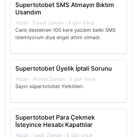
Supertotobet SMS Atmayın Bıktım
Usandım
Yazar : Davut Zaman : 4 gün önce
Canlı destekten 100 kere yazdım belki SMS
istemiyorum diye engel attım olmadı.
Supertotobet Üyelik İptali Sorunu
Yazar : Ahmet Zaman : 5 gün önce
Sayın süpertotobet Yetkilileri.
Supertotobet Para Çekmek
İsteyince Hesabı Kapattılar
Yazar : Yasin Zaman : 6 gün önce