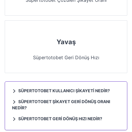
Süpertotobet Çözülen Şikayet Oranı
Yavaş
Süpertotobet Geri Dönüş Hızı
SÜPERTOTOBET KULLANICI ŞIKAYETI NEDIR?
Supertotobet Yüksek Tutarda Kupon Yapmama İzin
SÜPERTOTOBET ŞIKAYET GERI DÖNÜŞ ORANI
Vermiyor!
NEDIR?
Süpertotobet şikayet geri dönüş oranı %74 dir.
SÜPERTOTOBET GERI DÖNÜŞ HIZI NEDIR?
Süpertotobet geri dönüş hızı %27 dır.