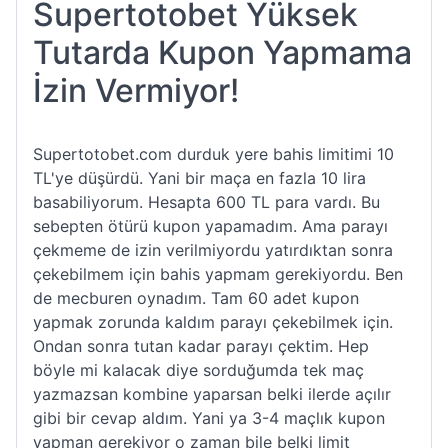
Supertotobet Yüksek
Tutarda Kupon Yapmama
İzin Vermiyor!
Supertotobet.com durduk yere bahis limitimi 10
TL'ye düşürdü. Yani bir maça en fazla 10 lira
basabiliyorum. Hesapta 600 TL para vardı. Bu
sebepten ötürü kupon yapamadım. Ama parayı
çekmeme de izin verilmiyordu yatırdıktan sonra
çekebilmem için bahis yapmam gerekiyordu. Ben
de mecburen oynadım. Tam 60 adet kupon
yapmak zorunda kaldım parayı çekebilmek için.
Ondan sonra tutan kadar parayı çektim. Hep
böyle mi kalacak diye sorduğumda tek maç
yazmazsan kombine yaparsan belki ilerde açılır
gibi bir cevap aldım. Yani ya 3-4 maçlık kupon
yapman gerekiyor o zaman bile belki limit