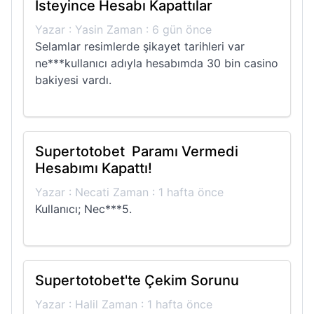
İsteyince Hesabı Kapattılar
Yazar : Yasin Zaman : 6 gün önce
Selamlar resimlerde şikayet tarihleri var
ne***kullanıcı adıyla hesabımda 30 bin casino
bakiyesi vardı.
Supertotobet Paramı Vermedi
Hesabımı Kapattı!
Yazar : Necati Zaman : 1 hafta önce
Kullanıcı; Nec***5.
Supertotobet'te Çekim Sorunu
Yazar : Halil Zaman : 1 hafta önce