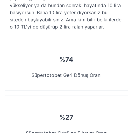
yükseliyor ya da bundan sonraki hayatında 10 lira
basıyorsun. Bana 10 lira yeter diyorsanız bu
siteden başlayabilirsiniz. Ama kim bilir belki ilerde
o 10 TL'yi de düşürüp 2 lira falan yaparlar.
%74
Süpertotobet Geri Dönüş Oranı
%27