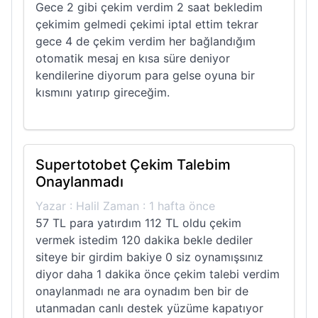
Gece 2 gibi çekim verdim 2 saat bekledim
çekimim gelmedi çekimi iptal ettim tekrar
gece 4 de çekim verdim her bağlandığım
otomatik mesaj en kısa süre deniyor
kendilerine diyorum para gelse oyuna bir
kısmını yatırıp gireceğim.
Supertotobet Çekim Talebim
Onaylanmadı
Yazar : Halil Zaman : 1 hafta önce
57 TL para yatırdım 112 TL oldu çekim
vermek istedim 120 dakika bekle dediler
siteye bir girdim bakiye 0 siz oynamışsınız
diyor daha 1 dakika önce çekim talebi verdim
onaylanmadı ne ara oynadım ben bir de
utanmadan canlı destek yüzüme kapatıyor