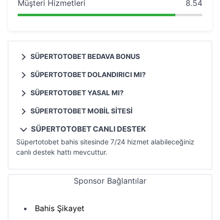
Müşteri Hizmetleri
8.54
SÜPERTOTOBET BEDAVA BONUS
Siteye git butonuna tıklayarak süpertotobet sitesine üye
SÜPERTOTOBET DOLANDIRICI MI?
olduğunuz da
20 TL deneme bonusu
alabilirsiniz.
Süpertotobet bahis sitesi lisansı olmamasına rağmen
SÜPERTOTOBET YASAL MI?
dolandırıcı bir site değildir. Site uzun yıllardır hizmet
Süpertotobet legal bir bahis sitesi değildir. TÜrkiye'de
vermektedir.
SÜPERTOTOBET MOBIL SITESI
illegal olarak hizmet vermektedir.
Süpertotobet bahis sitesi mobil desteği bulunmaktadır.
SÜPERTOTOBET CANLI DESTEK
Dilediğiniz yerden internete girebilir ve bahis alabilirsiniz.
Süpertotobet bahis sitesinde 7/24 hizmet alabileceğiniz
canlı destek hattı mevcuttur.
Sponsor Bağlantılar
Bahis Şikayet