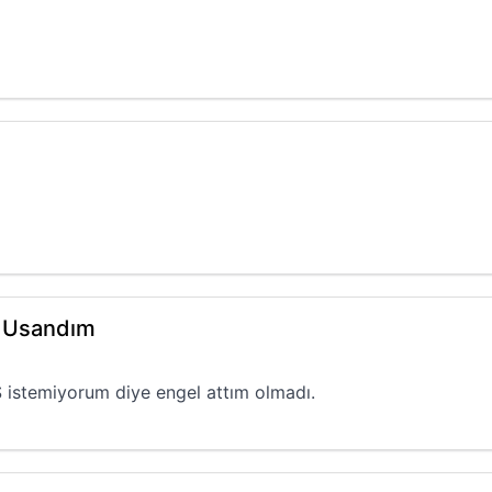
m Usandım
 istemiyorum diye engel attım olmadı.