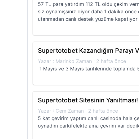
57 TL para yatırdım 112 TL oldu çekim verm
siz oynamışsınız diyor daha 1 dakika önce
utanmadan canlı destek yüzüme kapatıyor 
Supertotobet Kazandığım Parayı 
Yazar : Marinko Zaman : 2 hafta önce
1 Mayıs ve 3 Mayıs tarihlerinde toplamda 
Supertotobet Sitesinin Yanıltması!
Yazar : Cem Zaman : 2 hafta önce
5 kat çevirim yaptım canlı casinoda hala çe
oynadım carkifelekte ama çevrim var dedile