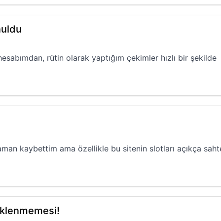
nuldu
 hesabımdan, rütin olarak yaptığım çekimler hızlı bir şekilde
zaman kaybettim ama özellikle bu sitenin slotları açıkça saht
Eklenmemesi!