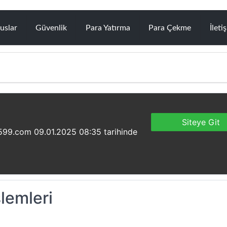
uslar
Güvenlik
Para Yatırma
Para Çekme
İleti
Siteye Git
1599.com 09.01.2025 08:35 tarihinde
lemleri