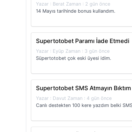
Yazar : Berat Zaman : 2 gün önce
14 Mayıs tarihinde bonus kullandım.
Supertotobet Paramı İade Etmedi
Yazar : Eyüp Zaman : 3 gün önce
Süpertotobet çok eski üyesi idim.
Supertotobet SMS Atmayın Bıktı
Yazar : Davut Zaman : 4 gün önce
Canlı destekten 100 kere yazdım belki SMS