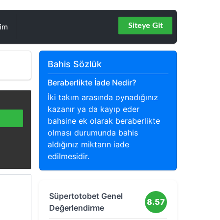
Siteye Git
şim
Bahis Sözlük
Beraberlikte İade Nedir?
İki takım arasında oynadığınız
kazanır ya da kayıp eder
bahsine ek olarak beraberlikte
olması durumunda bahis
aldığınız miktarın iade
edilmesidir.
Süpertotobet Genel
8.57
Değerlendirme