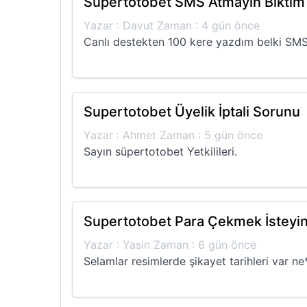
Supertotobet SMS Atmayın Bıktı
Yazar : Davut Zaman : 4 gün önce
Canlı destekten 100 kere yazdım belki SMS
Supertotobet Üyelik İptali Sorunu
Yazar : Ahmet Zaman : 5 gün önce
Sayın süpertotobet Yetkilileri.
Supertotobet Para Çekmek İsteyin
Yazar : Yasin Zaman : 6 gün önce
Selamlar resimlerde şikayet tarihleri var n