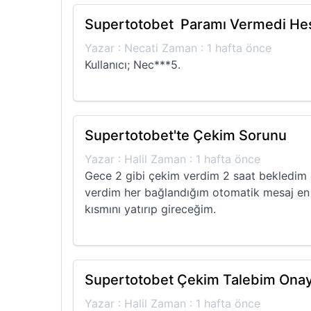
Supertotobet Paramı Vermedi Hes
Yazar : Necati Zaman : 1 hafta önce
Kullanıcı; Nec***5.
Supertotobet'te Çekim Sorunu
Yazar : Halil Zaman : 1 hafta önce
Gece 2 gibi çekim verdim 2 saat bekledim 
verdim her bağlandığım otomatik mesaj en 
kısmını yatırıp gireceğim.
Supertotobet Çekim Talebim Ona
Yazar : Halil Zaman : 1 hafta önce