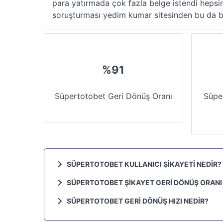
para yatırmada çok fazla belge istendi heps
soruşturması yedim kumar sitesinden bu da b
%91
Süpertotobet Geri Dönüş Oranı
Süpe
SÜPERTOTOBET KULLANICI ŞIKAYETI NEDIR?
supertotobet yatırım işlemleri
SÜPERTOTOBET ŞIKAYET GERI DÖNÜŞ ORANI
Süpertotobet şikayet geri dönüş oranı dir.
SÜPERTOTOBET GERI DÖNÜŞ HIZI NEDIR?
Süpertotobet geri dönüş hızı dır.