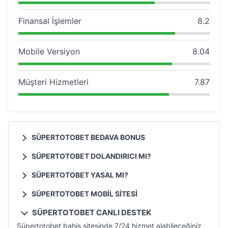
Finansal İşlemler
8.2
Mobile Versiyon
8.04
Müşteri Hizmetleri
7.87
SÜPERTOTOBET BEDAVA BONUS
Siteye git butonuna tıklayarak süpertotobet sitesine üye
SÜPERTOTOBET DOLANDIRICI MI?
olduğunuz da
20 TL deneme bonusu
alabilirsiniz.
Süpertotobet bahis sitesi lisansı olmamasına rağmen
SÜPERTOTOBET YASAL MI?
dolandırıcı bir site değildir. Site uzun yıllardır hizmet
Süpertotobet legal bir bahis sitesi değildir. TÜrkiye'de
vermektedir.
SÜPERTOTOBET MOBIL SITESI
illegal olarak hizmet vermektedir.
Süpertotobet bahis sitesi mobil desteği bulunmaktadır.
SÜPERTOTOBET CANLI DESTEK
Dilediğiniz yerden internete girebilir ve bahis alabilirsiniz.
Süpertotobet bahis sitesinde 7/24 hizmet alabileceğiniz