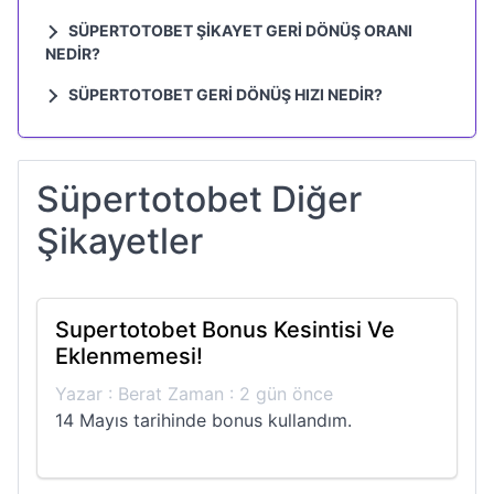
Supertotobet SMS Gönderimi Sürekli
SÜPERTOTOBET ŞIKAYET GERI DÖNÜŞ ORANI
NEDIR?
Süpertotobet şikayet geri dönüş oranı %74 dir.
SÜPERTOTOBET GERI DÖNÜŞ HIZI NEDIR?
Süpertotobet geri dönüş hızı %27 dır.
Süpertotobet Diğer
Şikayetler
Supertotobet Bonus Kesintisi Ve
Eklenmemesi!
Yazar : Berat Zaman : 2 gün önce
14 Mayıs tarihinde bonus kullandım.