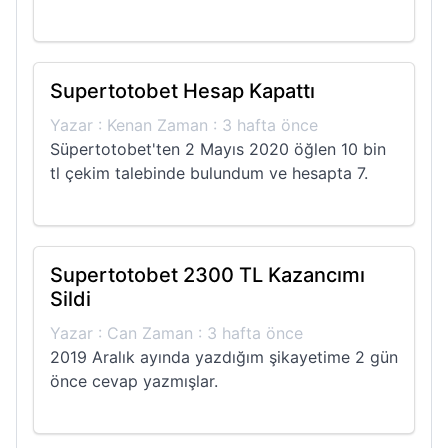
Supertotobet Hesap Kapattı
Yazar : Kenan Zaman : 3 hafta önce
Süpertotobet'ten 2 Mayıs 2020 öğlen 10 bin
tl çekim talebinde bulundum ve hesapta 7.
Supertotobet 2300 TL Kazancımı
Sildi
Yazar : Can Zaman : 3 hafta önce
2019 Aralık ayında yazdığım şikayetime 2 gün
önce cevap yazmışlar.