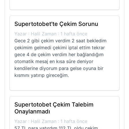
Supertotobet'te Çekim Sorunu
Yazar : Halil Zaman : 1 hafta önce
Gece 2 gibi çekim verdim 2 saat bekledim
çekimim gelmedi çekimi iptal ettim tekrar
gece 4 de çekim verdim her bağlandığım
otomatik mesaj en kısa süre deniyor
kendilerine diyorum para gelse oyuna bir
kısmını yatırıp gireceğim.
Supertotobet Çekim Talebim
Onaylanmadı
Yazar : Halil Zaman : 1 hafta önce
57 TL para yatırdım 112 TL oldu çekim