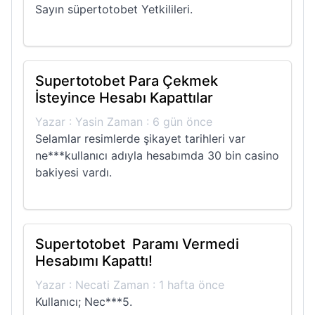
Sayın süpertotobet Yetkilileri.
Supertotobet Para Çekmek
İsteyince Hesabı Kapattılar
Yazar : Yasin Zaman : 6 gün önce
Selamlar resimlerde şikayet tarihleri var
ne***kullanıcı adıyla hesabımda 30 bin casino
bakiyesi vardı.
Supertotobet Paramı Vermedi
Hesabımı Kapattı!
Yazar : Necati Zaman : 1 hafta önce
Kullanıcı; Nec***5.