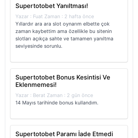
Supertotobet Yanıltması!
Yazar : Fuat Zaman : 2 hafta önce
Yıllardır ara ara slot oynarım elbette çok
zaman kaybettim ama özellikle bu sitenin
slotları açıkça sahte ve tamamen yanıltma
seviyesinde sorunlu.
Supertotobet Bonus Kesintisi Ve
Eklenmemesi!
Yazar : Berat Zaman : 2 gün önce
14 Mayıs tarihinde bonus kullandım.
Supertotobet Paramı İade Etmedi