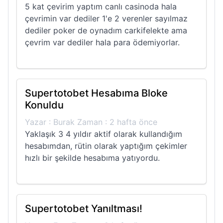
5 kat çevirim yaptım canlı casinoda hala
çevrimin var dediler 1'e 2 verenler sayılmaz
dediler poker de oynadım carkifelekte ama
çevrim var dediler hala para ödemiyorlar.
Supertotobet Hesabıma Bloke
Konuldu
Yazar : Burak Zaman : 2 hafta önce
Yaklaşık 3 4 yıldır aktif olarak kullandığım
hesabımdan, rütin olarak yaptığım çekimler
hızlı bir şekilde hesabıma yatıyordu.
Supertotobet Yanıltması!