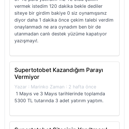
vermek istedim 120 dakika bekle dediler
siteye bir girdim bakiye 0 siz oynamışsınız
diyor daha 1 dakika önce çekim talebi verdim
onaylanmadı ne ara oynadım ben bir de
utanmadan canlı destek yüzüme kapatıyor
yazışmayı!.
Supertotobet Kazandığım Parayı
Vermiyor
Yazar : Marinko Zaman : 2 hafta önce
1 Mayıs ve 3 Mayıs tarihlerinde toplamda
5300 TL tutarında 3 adet yatırım yaptım.