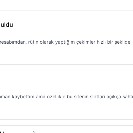
nuldu
 hesabımdan, rütin olarak yaptığım çekimler hızlı bir şekilde
zaman kaybettim ama özellikle bu sitenin slotları açıkça saht