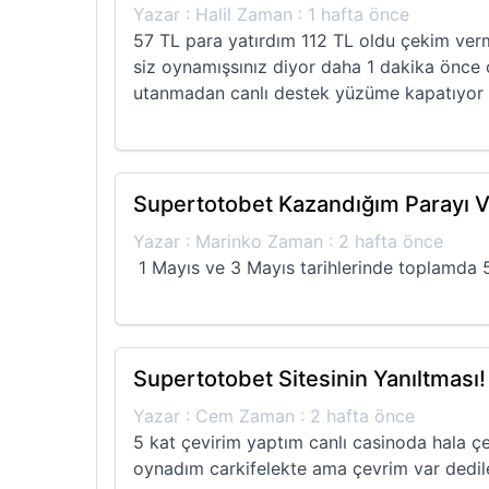
Yazar : Halil Zaman : 1 hafta önce
57 TL para yatırdım 112 TL oldu çekim verm
siz oynamışsınız diyor daha 1 dakika önce
utanmadan canlı destek yüzüme kapatıyor 
Supertotobet Kazandığım Parayı 
Yazar : Marinko Zaman : 2 hafta önce
1 Mayıs ve 3 Mayıs tarihlerinde toplamda 
Supertotobet Sitesinin Yanıltması!
Yazar : Cem Zaman : 2 hafta önce
5 kat çevirim yaptım canlı casinoda hala çe
oynadım carkifelekte ama çevrim var dedile