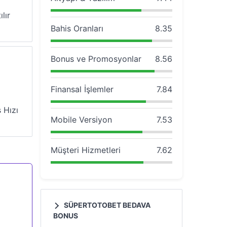
lır
Bahis Oranları
8.35
Bonus ve Promosyonlar
8.56
Finansal İşlemler
7.84
 Hızı
Mobile Versiyon
7.53
Müşteri Hizmetleri
7.62
SÜPERTOTOBET BEDAVA
BONUS