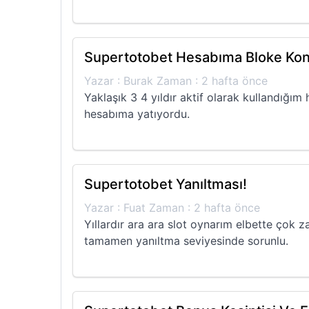
Supertotobet Hesabıma Bloke Ko
Yazar : Burak Zaman : 2 hafta önce
Yaklaşık 3 4 yıldır aktif olarak kullandığım
hesabıma yatıyordu.
Supertotobet Yanıltması!
Yazar : Fuat Zaman : 2 hafta önce
Yıllardır ara ara slot oynarım elbette çok 
tamamen yanıltma seviyesinde sorunlu.