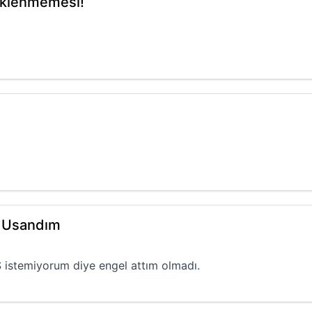
Eklenmemesi!
m Usandım
 istemiyorum diye engel attım olmadı.