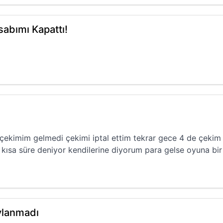
abımı Kapattı!
çekimim gelmedi çekimi iptal ettim tekrar gece 4 de çekim
kısa süre deniyor kendilerine diyorum para gelse oyuna bir
ylanmadı