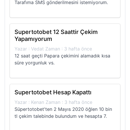
Tarafıma SMS gönderilmesini istemiyorum.
Supertotobet 12 Saattir Çekim
Yapamıyorum
Yazar : Vedat Zaman : 3 hafta önce
12 saat geçti Papara çekimini alamadık kısa
süre yorgunluk vs.
Supertotobet Hesap Kapattı
Yazar : Kenan Zaman : 3 hafta önce
Süpertotobet'ten 2 Mayıs 2020 öğlen 10 bin
tl çekim talebinde bulundum ve hesapta 7.