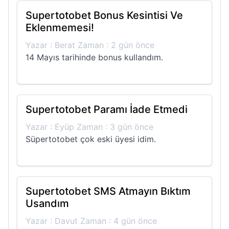
Supertotobet Bonus Kesintisi Ve
Eklenmemesi!
Yazar : Berat Zaman : 2 gün önce
14 Mayıs tarihinde bonus kullandım.
Supertotobet Paramı İade Etmedi
Yazar : Eyüp Zaman : 3 gün önce
Süpertotobet çok eski üyesi idim.
Supertotobet SMS Atmayın Bıktım
Usandım
Yazar : Davut Zaman : 4 gün önce