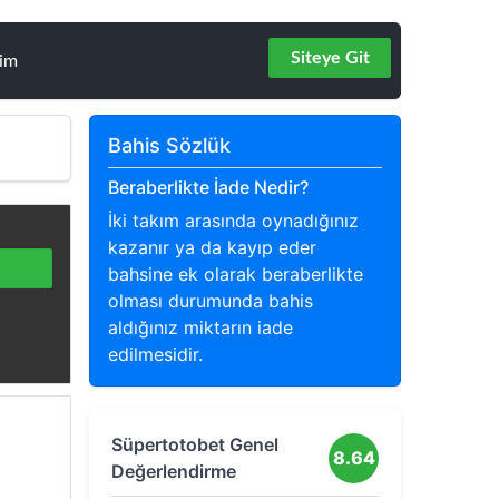
Siteye Git
şim
Bahis Sözlük
Beraberlikte İade Nedir?
İki takım arasında oynadığınız
kazanır ya da kayıp eder
bahsine ek olarak beraberlikte
olması durumunda bahis
aldığınız miktarın iade
edilmesidir.
Süpertotobet Genel
8.64
Değerlendirme