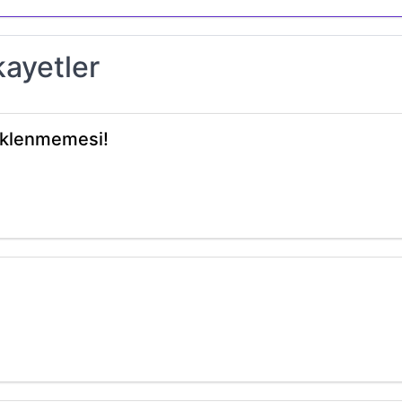
kayetler
Eklenmemesi!