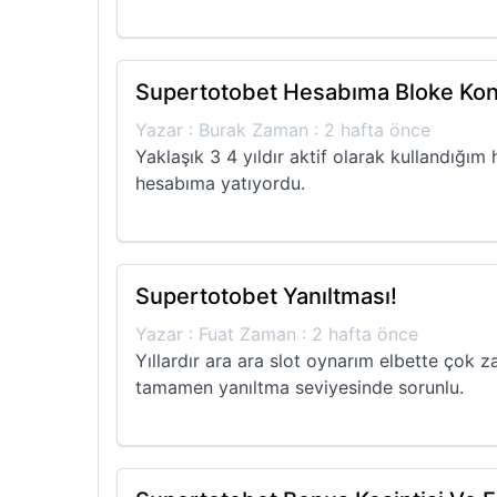
Supertotobet Hesabıma Bloke Ko
Yazar : Burak Zaman : 2 hafta önce
Yaklaşık 3 4 yıldır aktif olarak kullandığım
hesabıma yatıyordu.
Supertotobet Yanıltması!
Yazar : Fuat Zaman : 2 hafta önce
Yıllardır ara ara slot oynarım elbette çok 
tamamen yanıltma seviyesinde sorunlu.