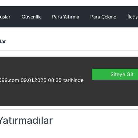
uslar
Güvenlik
Para Yatırma
Para Çekme
İleti
lar
Siteye Git
1599.com 09.01.2025 08:35 tarihinde
atırmadılar