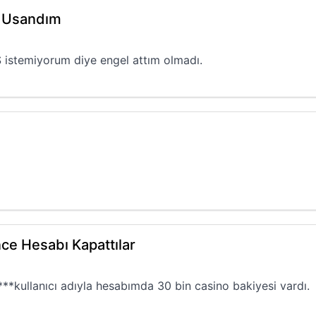
m Usandım
 istemiyorum diye engel attım olmadı.
ce Hesabı Kapattılar
e***kullanıcı adıyla hesabımda 30 bin casino bakiyesi vardı.