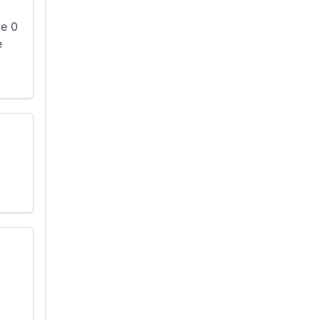
ye 0
e