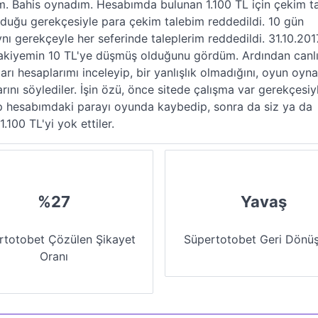
m. Bahis oynadım. Hesabımda bulunan 1.100 TL için çekim ta
duğu gerekçesiyle para çekim talebim reddedildi. 10 gün
 gerekçeyle her seferinde taleplerim reddedildi. 31.10.201
bakiyemin 10 TL'ye düşmüş olduğunu gördüm. Ardından canl
arı hesaplarımı inceleyip, bir yanlışlık olmadığını, oyun oyn
ını söylediler. İşin özü, önce sitede çalışma var gerekçesiy
ip hesabımdaki parayı oyunda kaybedip, sonra da siz ya da
.100 TL'yi yok ettiler.
%27
Yavaş
rtotobet Çözülen Şikayet
Süpertotobet Geri Dönüş
Oranı