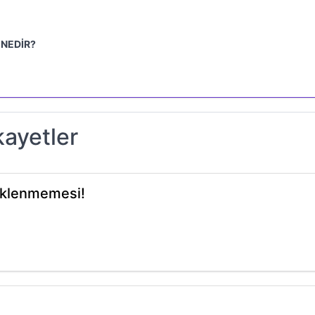
 NEDIR?
kayetler
Eklenmemesi!