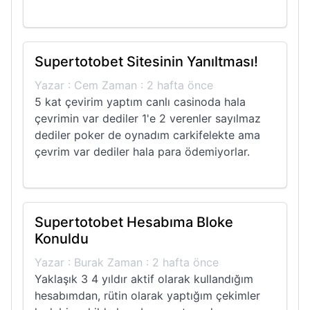
Supertotobet Sitesinin Yanıltması!
Yazar : Cem Zaman : 2 hafta önce
5 kat çevirim yaptım canlı casinoda hala
çevrimin var dediler 1'e 2 verenler sayılmaz
dediler poker de oynadım carkifelekte ama
çevrim var dediler hala para ödemiyorlar.
Supertotobet Hesabıma Bloke
Konuldu
Yazar : Burak Zaman : 2 hafta önce
Yaklaşık 3 4 yıldır aktif olarak kullandığım
hesabımdan, rütin olarak yaptığım çekimler