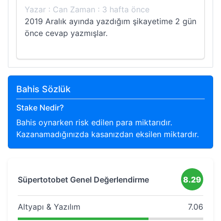
Yazar : Can Zaman : 3 hafta önce
2019 Aralık ayında yazdığım şikayetime 2 gün
önce cevap yazmışlar.
Bahis Sözlük
Stake Nedir?
Bahis oynarken risk edilen para miktarıdır.
Kazanamadığınızda kasanızdan eksilen miktardır.
Süpertotobet Genel Değerlendirme
8.29
Altyapı & Yazılım
7.06