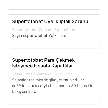
Supertotobet Üyelik İptali Sorunu
Yazar : Ahmet Zaman : 5 gün önce
Sayın süpertotobet Yetkilileri.
Supertotobet Para Çekmek
İsteyince Hesabı Kapattılar
Yazar : Yasin Zaman : 6 gün önce
Selamlar resimlerde şikayet tarihleri var
ne***kullanıcı adıyla hesabımda 30 bin casino
bakiyesi vardı.