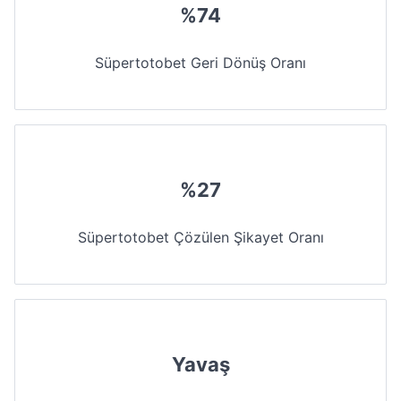
%74
Süpertotobet Geri Dönüş Oranı
%27
Süpertotobet Çözülen Şikayet Oranı
Yavaş