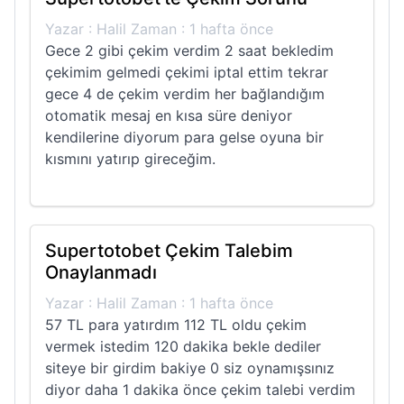
Yazar : Halil Zaman : 1 hafta önce
Gece 2 gibi çekim verdim 2 saat bekledim
çekimim gelmedi çekimi iptal ettim tekrar
gece 4 de çekim verdim her bağlandığım
otomatik mesaj en kısa süre deniyor
kendilerine diyorum para gelse oyuna bir
kısmını yatırıp gireceğim.
Supertotobet Çekim Talebim
Onaylanmadı
Yazar : Halil Zaman : 1 hafta önce
57 TL para yatırdım 112 TL oldu çekim
vermek istedim 120 dakika bekle dediler
siteye bir girdim bakiye 0 siz oynamışsınız
diyor daha 1 dakika önce çekim talebi verdim