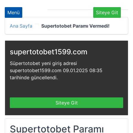
Menü
Siteye Git
Ana Sayfa
Supertotobet Paramı Vermedi!
supertotobet1599.com
Süpertotobet yeni giriş adresi
supertotobet1599.com 09.01.2025 08:35
tarihinde güncellendi.
Siteye Git
Supertotobet Paramı