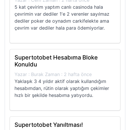
Yazar : Cem Zaman : 2 hafta önce
5 kat çevirim yaptım canlı casinoda hala
çevrimin var dediler 1'e 2 verenler sayılmaz
dediler poker de oynadım carkifelekte ama
çevrim var dediler hala para ödemiyorlar.
Supertotobet Hesabıma Bloke
Konuldu
Yazar : Burak Zaman : 2 hafta önce
Yaklaşık 3 4 yıldır aktif olarak kullandığım
hesabımdan, rütin olarak yaptığım çekimler
hızlı bir şekilde hesabıma yatıyordu.
Supertotobet Yanıltması!