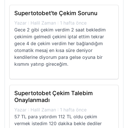
Supertotobet'te Çekim Sorunu
Yazar : Halil Zaman : 1 hafta önce
Gece 2 gibi çekim verdim 2 saat bekledim
çekimim gelmedi çekimi iptal ettim tekrar
gece 4 de çekim verdim her bağlandığım
otomatik mesaj en kısa süre deniyor
kendilerine diyorum para gelse oyuna bir
kısmını yatırıp gireceğim.
Supertotobet Çekim Talebim
Onaylanmadı
Yazar : Halil Zaman : 1 hafta önce
57 TL para yatırdım 112 TL oldu çekim
vermek istedim 120 dakika bekle dediler