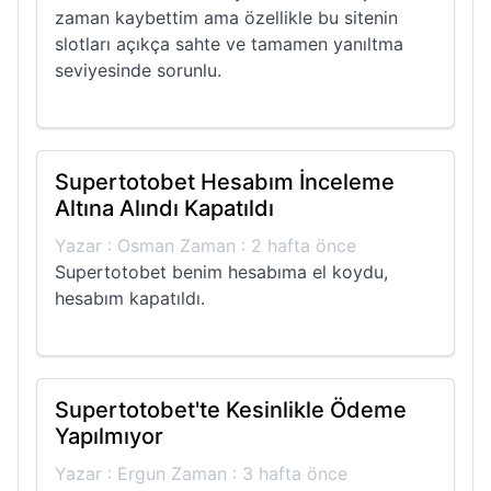
zaman kaybettim ama özellikle bu sitenin
slotları açıkça sahte ve tamamen yanıltma
seviyesinde sorunlu.
Supertotobet Hesabım İnceleme
Altına Alındı Kapatıldı
Yazar : Osman Zaman : 2 hafta önce
Supertotobet benim hesabıma el koydu,
hesabım kapatıldı.
Supertotobet'te Kesinlikle Ödeme
Yapılmıyor
Yazar : Ergun Zaman : 3 hafta önce