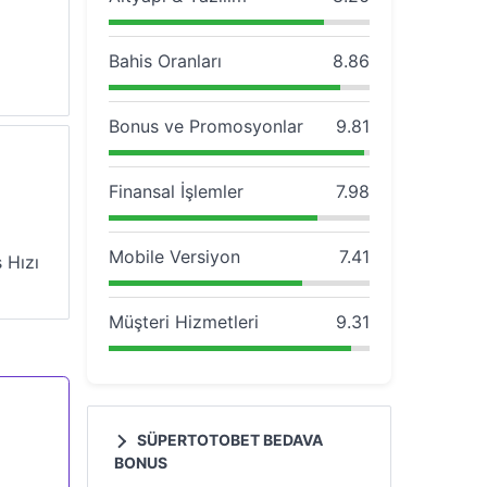
Bahis Oranları
8.86
Bonus ve Promosyonlar
9.81
Finansal İşlemler
7.98
Mobile Versiyon
7.41
 Hızı
Müşteri Hizmetleri
9.31
SÜPERTOTOBET BEDAVA
BONUS