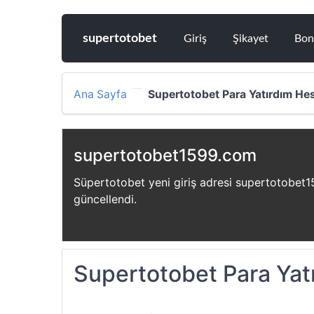
supertotobet
Giriş
Şikayet
Bon
Ana Sayfa
Supertotobet Para Yatırdım H
supertotobet1599.com
Süpertotobet yeni giriş adresi supertotobet
güncellendi.
Supertotobet Para Ya