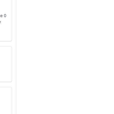
ye 0
e