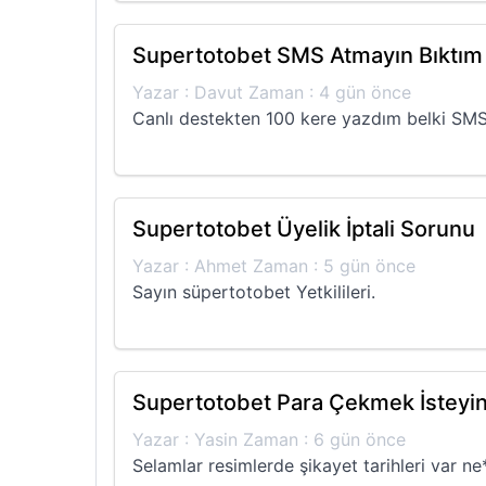
Supertotobet SMS Atmayın Bıktı
Yazar : Davut Zaman : 4 gün önce
Canlı destekten 100 kere yazdım belki SMS
Supertotobet Üyelik İptali Sorunu
Yazar : Ahmet Zaman : 5 gün önce
Sayın süpertotobet Yetkilileri.
Supertotobet Para Çekmek İsteyin
Yazar : Yasin Zaman : 6 gün önce
Selamlar resimlerde şikayet tarihleri var n