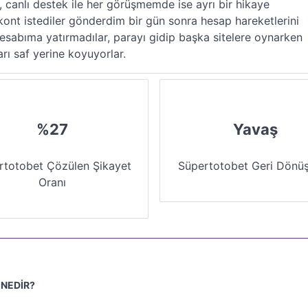
 canlı destek ile her görüşmemde ise ayrı bir hikaye
kont istediler gönderdim bir gün sonra hesap hareketlerini
hesabıma yatırmadılar, parayı gidip başka sitelere oynarken
ı saf yerine koyuyorlar.
%27
Yavaş
rtotobet Çözülen Şikayet
Süpertotobet Geri Dönüş
Oranı
 NEDIR?