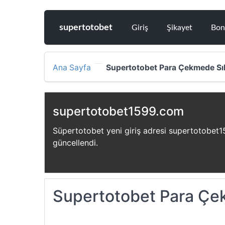
supertotobet
Giriş
Şikayet
Bon
Ana Sayfa
Supertotobet Para Çekmede Sık
supertotobet1599.com
Süpertotobet yeni giriş adresi supertotobet
güncellendi.
Supertotobet Para Çek