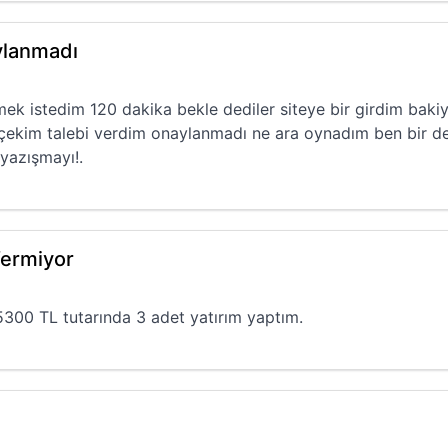
ylanmadı
ek istedim 120 dakika bekle dediler siteye bir girdim baki
 çekim talebi verdim onaylanmadı ne ara oynadım ben bir d
yazışmayı!.
Vermiyor
5300 TL tutarında 3 adet yatırım yaptım.