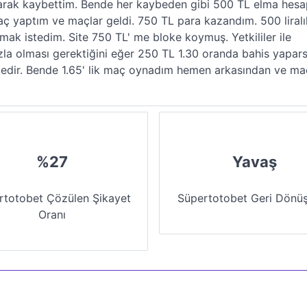
arak kaybettim. Bende her kaybeden gibi 500 TL elma hesa
ç yaptım ve maçlar geldi. 750 TL para kazandım. 500 liral
ak istedim. Site 750 TL' me bloke koymuş. Yetkililer ile
la olması gerektiğini eğer 250 TL 1.30 oranda bahis yapa
yledir. Bende 1.65' lik maç oynadım hemen arkasından ve ma
%27
Yavaş
rtotobet Çözülen Şikayet
Süpertotobet Geri Dönüş
Oranı