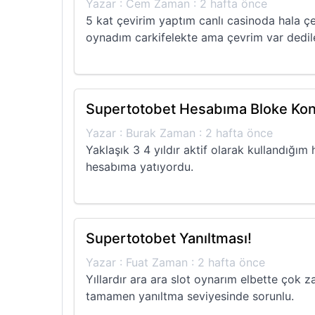
Yazar : Cem Zaman : 2 hafta önce
5 kat çevirim yaptım canlı casinoda hala çe
oynadım carkifelekte ama çevrim var dedile
Supertotobet Hesabıma Bloke Ko
Yazar : Burak Zaman : 2 hafta önce
Yaklaşık 3 4 yıldır aktif olarak kullandığım
hesabıma yatıyordu.
Supertotobet Yanıltması!
Yazar : Fuat Zaman : 2 hafta önce
Yıllardır ara ara slot oynarım elbette çok 
tamamen yanıltma seviyesinde sorunlu.