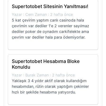
Supertotobet Sitesinin Yanıltması!
Yazar : Cem Zaman : 2 hafta önce
5 kat çevirim yaptım canlı casinoda hala
çevrimin var dediler 1'e 2 verenler sayılmaz
dediler poker de oynadım carkifelekte ama
çevrim var dediler hala para ödemiyorlar.
Supertotobet Hesabıma Bloke
Konuldu
Yazar : Burak Zaman : 2 hafta önce
Yaklaşık 3 4 yıldır aktif olarak kullandığım
hesabımdan, rütin olarak yaptığım çekimler
hızlı bir şekilde hesabıma yatıyordu.