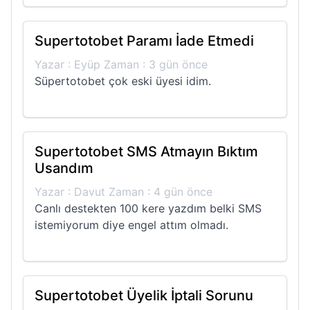
Supertotobet Paramı İade Etmedi
Yazar : Eyüp Zaman : 3 gün önce
Süpertotobet çok eski üyesi idim.
Supertotobet SMS Atmayın Bıktım
Usandım
Yazar : Davut Zaman : 4 gün önce
Canlı destekten 100 kere yazdım belki SMS
istemiyorum diye engel attım olmadı.
Supertotobet Üyelik İptali Sorunu