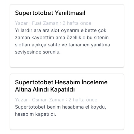
Supertotobet Yanıltması!
Yazar : Fuat Zaman : 2 hafta önce
Yıllardır ara ara slot oynarım elbette çok
zaman kaybettim ama özellikle bu sitenin
slotları açıkça sahte ve tamamen yanıltma
seviyesinde sorunlu.
Supertotobet Hesabım İnceleme
Altına Alındı Kapatıldı
Yazar : Osman Zaman : 2 hafta önce
Supertotobet benim hesabıma el koydu,
hesabım kapatıldı.