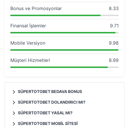
Bonus ve Promosyonlar
8.33
Finansal İşlemler
9.71
Mobile Versiyon
9.98
Müşteri Hizmetleri
8.99
SÜPERTOTOBET BEDAVA BONUS
Siteye git butonuna tıklayarak süpertotobet sitesine üye
SÜPERTOTOBET DOLANDIRICI MI?
olduğunuz da
20 TL deneme bonusu
alabilirsiniz.
Süpertotobet bahis sitesi lisansı olmamasına rağmen
SÜPERTOTOBET YASAL MI?
dolandırıcı bir site değildir. Site uzun yıllardır hizmet
Süpertotobet legal bir bahis sitesi değildir. TÜrkiye'de
vermektedir.
SÜPERTOTOBET MOBIL SITESI
illegal olarak hizmet vermektedir.