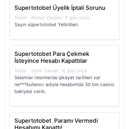
Supertotobet Üyelik İptali Sorunu
Yazar : Ahmet Zaman : 5 gün önce
Sayın süpertotobet Yetkilileri.
Supertotobet Para Çekmek
İsteyince Hesabı Kapattılar
Yazar : Yasin Zaman : 6 gün önce
Selamlar resimlerde şikayet tarihleri var
ne***kullanıcı adıyla hesabımda 30 bin casino
bakiyesi vardı.
Supertotobet Paramı Vermedi
Hesabımı Kapattı!