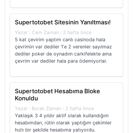
Supertotobet Sitesinin Yanıltması!
Yazar : Cem Zaman : 2 hafta önce
5 kat çevirim yaptım canlı casinoda hala
çevrimin var dediler 1'e 2 verenler sayılmaz
dediler poker de oynadım carkifelekte ama
çevrim var dediler hala para ödemiyorlar.
Supertotobet Hesabıma Bloke
Konuldu
Yazar : Burak Zaman : 2 hafta önce
Yaklaşık 3 4 yıldır aktif olarak kullandığım
hesabımdan, rütin olarak yaptığım çekimler
hızlı bir şekilde hesabıma yatıyordu.