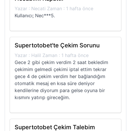
Yazar : Necati Zaman : 1 hafta önce
Kullanıcı; Nec***5.
Supertotobet'te Çekim Sorunu
Yazar : Halil Zaman : 1 hafta önce
Gece 2 gibi çekim verdim 2 saat bekledim
çekimim gelmedi çekimi iptal ettim tekrar
gece 4 de çekim verdim her bağlandığım
otomatik mesaj en kısa süre deniyor
kendilerine diyorum para gelse oyuna bir
kısmını yatırıp gireceğim.
Supertotobet Çekim Talebim