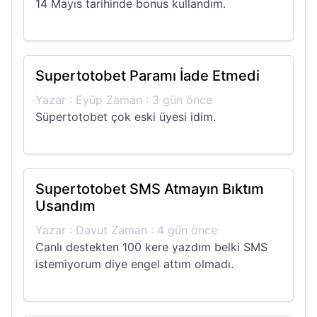
14 Mayıs tarihinde bonus kullandım.
Supertotobet Paramı İade Etmedi
Yazar : Eyüp Zaman : 3 gün önce
Süpertotobet çok eski üyesi idim.
Supertotobet SMS Atmayın Bıktım
Usandım
Yazar : Davut Zaman : 4 gün önce
Canlı destekten 100 kere yazdım belki SMS
istemiyorum diye engel attım olmadı.