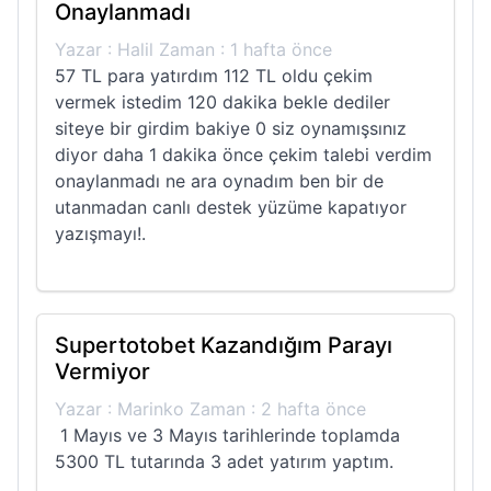
Onaylanmadı
Yazar : Halil Zaman : 1 hafta önce
57 TL para yatırdım 112 TL oldu çekim
vermek istedim 120 dakika bekle dediler
siteye bir girdim bakiye 0 siz oynamışsınız
diyor daha 1 dakika önce çekim talebi verdim
onaylanmadı ne ara oynadım ben bir de
utanmadan canlı destek yüzüme kapatıyor
yazışmayı!.
Supertotobet Kazandığım Parayı
Vermiyor
Yazar : Marinko Zaman : 2 hafta önce
1 Mayıs ve 3 Mayıs tarihlerinde toplamda
5300 TL tutarında 3 adet yatırım yaptım.