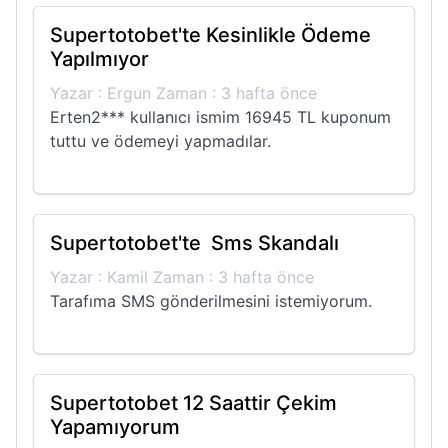
Supertotobet'te Kesinlikle Ödeme
Yapılmıyor
Yazar : Ergun Zaman : 3 hafta önce
Erten2*** kullanıcı ismim 16945 TL kuponum
tuttu ve ödemeyi yapmadılar.
Supertotobet'te Sms Skandalı
Yazar : Kamil Zaman : 3 hafta önce
Tarafıma SMS gönderilmesini istemiyorum.
Supertotobet 12 Saattir Çekim
Yapamıyorum