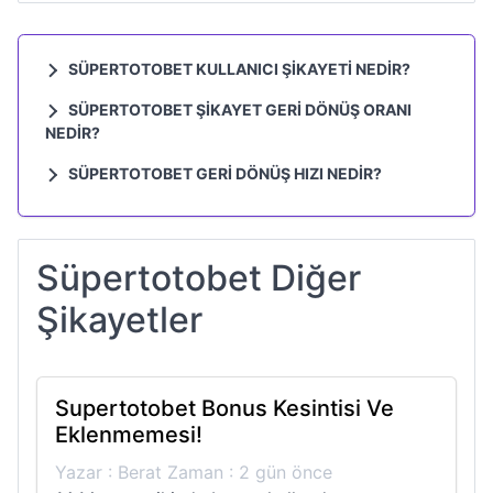
SÜPERTOTOBET KULLANICI ŞIKAYETI NEDIR?
Supertotobet Ödeme Bekletiyor 15 Gün!
SÜPERTOTOBET ŞIKAYET GERI DÖNÜŞ ORANI
NEDIR?
Süpertotobet şikayet geri dönüş oranı %74 dir.
SÜPERTOTOBET GERI DÖNÜŞ HIZI NEDIR?
Süpertotobet geri dönüş hızı %27 dır.
Süpertotobet Diğer
Şikayetler
Supertotobet Bonus Kesintisi Ve
Eklenmemesi!
Yazar : Berat Zaman : 2 gün önce