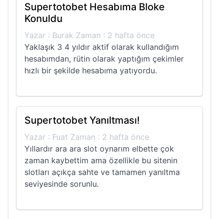
Supertotobet Hesabıma Bloke
Konuldu
Yazar : Burak Zaman : 2 hafta önce
Yaklaşık 3 4 yıldır aktif olarak kullandığım
hesabımdan, rütin olarak yaptığım çekimler
hızlı bir şekilde hesabıma yatıyordu.
Supertotobet Yanıltması!
Yazar : Fuat Zaman : 2 hafta önce
Yıllardır ara ara slot oynarım elbette çok
zaman kaybettim ama özellikle bu sitenin
slotları açıkça sahte ve tamamen yanıltma
seviyesinde sorunlu.