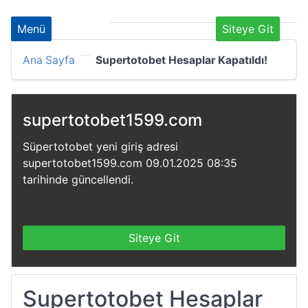
Menü
Siteye Git
Ana Sayfa
Supertotobet Hesaplar Kapatıldı!
supertotobet1599.com
Süpertotobet yeni giriş adresi
supertotobet1599.com 09.01.2025 08:35
tarihinde güncellendi.
Siteye Git
Supertotobet Hesaplar