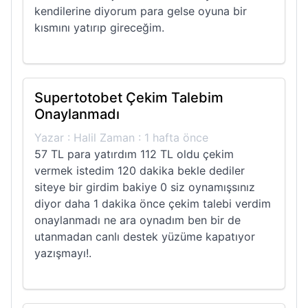
kendilerine diyorum para gelse oyuna bir
kısmını yatırıp gireceğim.
Supertotobet Çekim Talebim
Onaylanmadı
Yazar : Halil Zaman : 1 hafta önce
57 TL para yatırdım 112 TL oldu çekim
vermek istedim 120 dakika bekle dediler
siteye bir girdim bakiye 0 siz oynamışsınız
diyor daha 1 dakika önce çekim talebi verdim
onaylanmadı ne ara oynadım ben bir de
utanmadan canlı destek yüzüme kapatıyor
yazışmayı!.