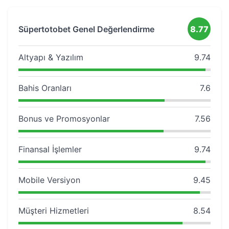
Süpertotobet Genel Değerlendirme
8.77
Altyapı & Yazılım
9.74
Bahis Oranları
7.6
Bonus ve Promosyonlar
7.56
Finansal İşlemler
9.74
Mobile Versiyon
9.45
Müşteri Hizmetleri
8.54