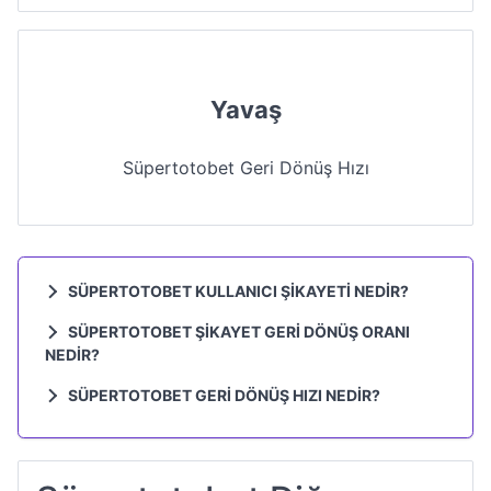
Yavaş
Süpertotobet Geri Dönüş Hızı
SÜPERTOTOBET KULLANICI ŞIKAYETI NEDIR?
Supertotobet Hesaplar Kapatıldı!
SÜPERTOTOBET ŞIKAYET GERI DÖNÜŞ ORANI
NEDIR?
Süpertotobet şikayet geri dönüş oranı %74 dir.
SÜPERTOTOBET GERI DÖNÜŞ HIZI NEDIR?
Süpertotobet geri dönüş hızı %27 dır.