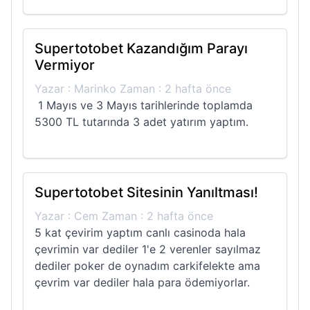
Supertotobet Kazandığım Parayı
Vermiyor
Yazar : Marinko Zaman : 2 hafta önce
1 Mayıs ve 3 Mayıs tarihlerinde toplamda
5300 TL tutarında 3 adet yatırım yaptım.
Supertotobet Sitesinin Yanıltması!
Yazar : Cem Zaman : 2 hafta önce
5 kat çevirim yaptım canlı casinoda hala
çevrimin var dediler 1'e 2 verenler sayılmaz
dediler poker de oynadım carkifelekte ama
çevrim var dediler hala para ödemiyorlar.