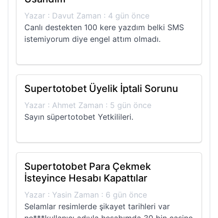
Yazar : Davut Zaman : 4 gün önce
Canlı destekten 100 kere yazdım belki SMS
istemiyorum diye engel attım olmadı.
Supertotobet Üyelik İptali Sorunu
Yazar : Ahmet Zaman : 5 gün önce
Sayın süpertotobet Yetkilileri.
Supertotobet Para Çekmek
İsteyince Hesabı Kapattılar
Yazar : Yasin Zaman : 6 gün önce
Selamlar resimlerde şikayet tarihleri var