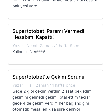
ne***kullanıcı adıyla hesabımda 30 bin casino
bakiyesi vardı.
Supertotobet Paramı Vermedi
Hesabımı Kapattı!
Yazar : Necati Zaman : 1 hafta önce
Kullanıcı; Nec***5.
Supertotobet'te Çekim Sorunu
Yazar : Halil Zaman : 1 hafta önce
Gece 2 gibi çekim verdim 2 saat bekledim
çekimim gelmedi çekimi iptal ettim tekrar
gece 4 de çekim verdim her bağlandığım
otomatik mesaj en kısa süre deniyor