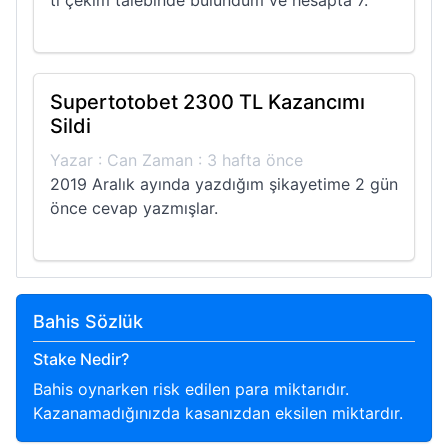
tl çekim talebinde bulundum ve hesapta 7.
Supertotobet 2300 TL Kazancımı
Sildi
Yazar : Can Zaman : 3 hafta önce
2019 Aralık ayında yazdığım şikayetime 2 gün
önce cevap yazmışlar.
Bahis Sözlük
Stake Nedir?
Bahis oynarken risk edilen para miktarıdır.
Kazanamadığınızda kasanızdan eksilen miktardır.