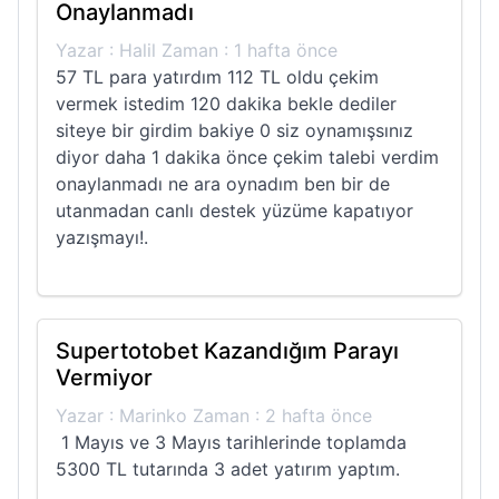
Onaylanmadı
Yazar : Halil Zaman : 1 hafta önce
57 TL para yatırdım 112 TL oldu çekim
vermek istedim 120 dakika bekle dediler
siteye bir girdim bakiye 0 siz oynamışsınız
diyor daha 1 dakika önce çekim talebi verdim
onaylanmadı ne ara oynadım ben bir de
utanmadan canlı destek yüzüme kapatıyor
yazışmayı!.
Supertotobet Kazandığım Parayı
Vermiyor
Yazar : Marinko Zaman : 2 hafta önce
1 Mayıs ve 3 Mayıs tarihlerinde toplamda
5300 TL tutarında 3 adet yatırım yaptım.