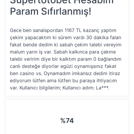
Param Sıfırlanmış!
Gece ben sanalspordan 1167 TL kazanç yaptım
çekim yapacaktım ki sürem vardı 30 dakika falan
fakat bende dedim ki sabah çekim talebi vereyim
malum yarın iş var. Sabah kalkınca para çekme
talebi veririm diye bir kalktım param 0 bağlandım
canlı desteğe diyorlar egüzi oynamışsınız fakat
ben casino vs. Oynamadım imkansız dedim itiraz
ediyorum lütfen ama lütfen bu paraya ihtiyacım
var. Kullanıcı bilgilerim; Kullanıcı adım: La***.
%74