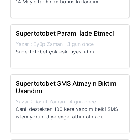
14 Mayıs tarihinde bonus kullandım.
Supertotobet Paramı İade Etmedi
Yazar : Eyüp Zaman : 3 gün önce
Süpertotobet çok eski üyesi idim.
Supertotobet SMS Atmayın Bıktım
Usandım
Yazar : Davut Zaman : 4 gün önce
Canlı destekten 100 kere yazdım belki SMS
istemiyorum diye engel attım olmadı.