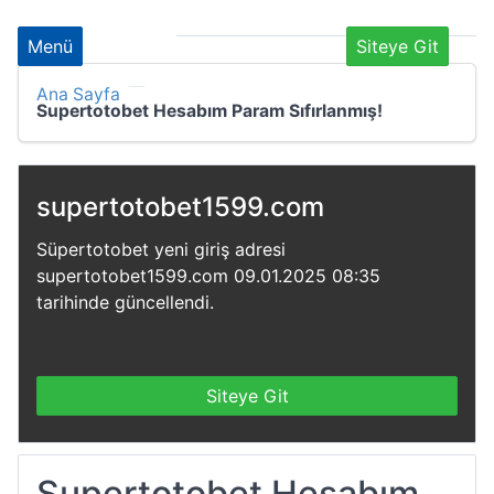
Menü
Siteye Git
Ana Sayfa
Supertotobet Hesabım Param Sıfırlanmış!
supertotobet1599.com
Süpertotobet yeni giriş adresi
supertotobet1599.com 09.01.2025 08:35
tarihinde güncellendi.
Siteye Git
Supertotobet Hesabım