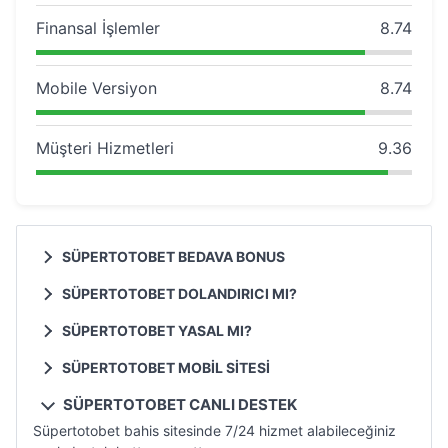
Finansal İşlemler
8.74
Mobile Versiyon
8.74
Müşteri Hizmetleri
9.36
SÜPERTOTOBET BEDAVA BONUS
Siteye git butonuna tıklayarak süpertotobet sitesine üye
SÜPERTOTOBET DOLANDIRICI MI?
olduğunuz da
20 TL deneme bonusu
alabilirsiniz.
Süpertotobet bahis sitesi lisansı olmamasına rağmen
SÜPERTOTOBET YASAL MI?
dolandırıcı bir site değildir. Site uzun yıllardır hizmet
Süpertotobet legal bir bahis sitesi değildir. TÜrkiye'de
vermektedir.
SÜPERTOTOBET MOBIL SITESI
illegal olarak hizmet vermektedir.
Süpertotobet bahis sitesi mobil desteği bulunmaktadır.
SÜPERTOTOBET CANLI DESTEK
Dilediğiniz yerden internete girebilir ve bahis alabilirsiniz.
Süpertotobet bahis sitesinde 7/24 hizmet alabileceğiniz