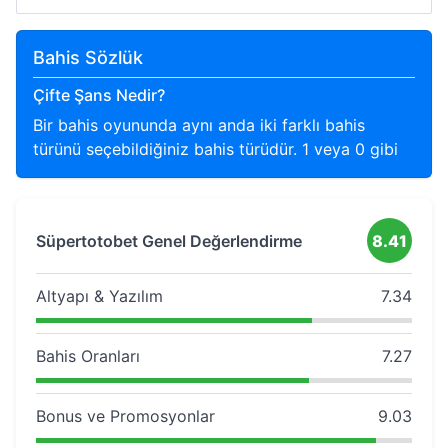
Bahis Sözlük
Çifte Şans Nedir?
Bir bahis oyununda aynı anda iki farklı bahis
türünü seçebildiğiniz bahis türüdür. 1 veya 0 gibi
Süpertotobet Genel Değerlendirme
8.41
Altyapı & Yazılım
7.34
Bahis Oranları
7.27
Bonus ve Promosyonlar
9.03