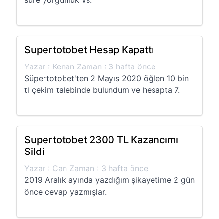
süre yorgunluk vs.
Supertotobet Hesap Kapattı
Yazar : Kenan Zaman : 3 hafta önce
Süpertotobet'ten 2 Mayıs 2020 öğlen 10 bin
tl çekim talebinde bulundum ve hesapta 7.
Supertotobet 2300 TL Kazancımı
Sildi
Yazar : Can Zaman : 3 hafta önce
2019 Aralık ayında yazdığım şikayetime 2 gün
önce cevap yazmışlar.