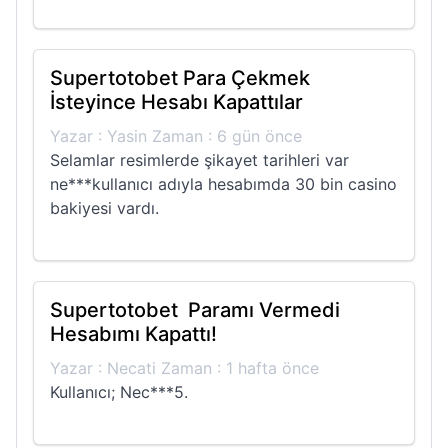
Supertotobet Para Çekmek
İsteyince Hesabı Kapattılar
Yazar : Yasin Zaman : 6 gün önce
Selamlar resimlerde şikayet tarihleri var
ne***kullanıcı adıyla hesabımda 30 bin casino
bakiyesi vardı.
Supertotobet Paramı Vermedi
Hesabımı Kapattı!
Yazar : Necati Zaman : 1 hafta önce
Kullanıcı; Nec***5.