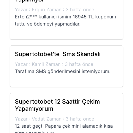
Yazar : Ergun Zaman : 3 hafta önce
Erten2*** kullanıcı ismim 16945 TL kuponum
tuttu ve ödemeyi yapmadılar.
Supertotobet'te Sms Skandalı
Yazar : Kamil Zaman : 3 hafta önce
Tarafıma SMS gönderilmesini istemiyorum.
Supertotobet 12 Saattir Çekim
Yapamıyorum
Yazar : Vedat Zaman : 3 hafta önce
12 saat geçti Papara çekimini alamadık kısa