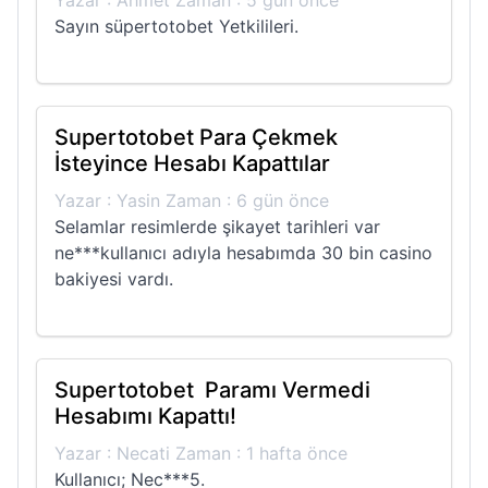
Yazar : Ahmet Zaman : 5 gün önce
Sayın süpertotobet Yetkilileri.
Supertotobet Para Çekmek
İsteyince Hesabı Kapattılar
Yazar : Yasin Zaman : 6 gün önce
Selamlar resimlerde şikayet tarihleri var
ne***kullanıcı adıyla hesabımda 30 bin casino
bakiyesi vardı.
Supertotobet Paramı Vermedi
Hesabımı Kapattı!
Yazar : Necati Zaman : 1 hafta önce
Kullanıcı; Nec***5.