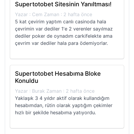
Supertotobet Sitesinin Yanıltması!
Yazar : Cem Zaman : 2 hafta önce
5 kat çevirim yaptım canlı casinoda hala
çevrimin var dediler 1'e 2 verenler sayılmaz
dediler poker de oynadım carkifelekte ama
çevrim var dediler hala para ödemiyorlar.
Supertotobet Hesabıma Bloke
Konuldu
Yazar : Burak Zaman : 2 hafta önce
Yaklaşık 3 4 yıldır aktif olarak kullandığım
hesabımdan, rütin olarak yaptığım çekimler
hızlı bir şekilde hesabıma yatıyordu.