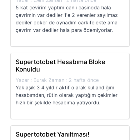
Yazar : Cem Zaman : 2 hafta önce
5 kat çevirim yaptım canlı casinoda hala
çevrimin var dediler 1'e 2 verenler sayılmaz
dediler poker de oynadım carkifelekte ama
çevrim var dediler hala para ödemiyorlar.
Supertotobet Hesabıma Bloke
Konuldu
Yazar : Burak Zaman : 2 hafta önce
Yaklaşık 3 4 yıldır aktif olarak kullandığım
hesabımdan, rütin olarak yaptığım çekimler
hızlı bir şekilde hesabıma yatıyordu.
Supertotobet Yanıltması!