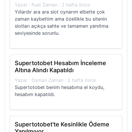
Yazar : Fuat Zaman : 2 hafta önce
Yıllardır ara ara slot oynarım elbette çok
zaman kaybettim ama özellikle bu sitenin
slotları açıkça sahte ve tamamen yanıltma
seviyesinde sorunlu.
Supertotobet Hesabım İnceleme
Altına Alındı Kapatıldı
Yazar : Osman Zaman : 2 hafta önce
Supertotobet benim hesabıma el koydu,
hesabım kapatıldı.
Supertotobet'te Kesinlikle Ödeme
Yapılmıyor