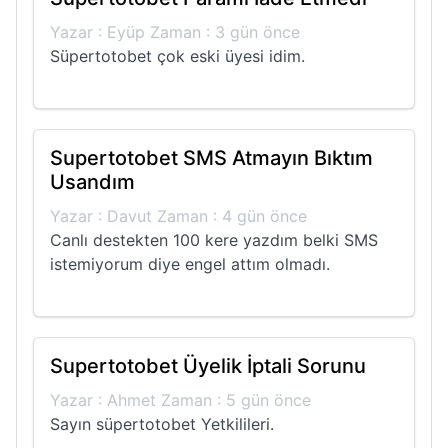
Yazar : Eyüp Zaman : 3 gün önce
Süpertotobet çok eski üyesi idim.
Supertotobet SMS Atmayın Bıktım
Usandım
Yazar : Davut Zaman : 4 gün önce
Canlı destekten 100 kere yazdım belki SMS
istemiyorum diye engel attım olmadı.
Supertotobet Üyelik İptali Sorunu
Yazar : Ahmet Zaman : 5 gün önce
Sayın süpertotobet Yetkilileri.