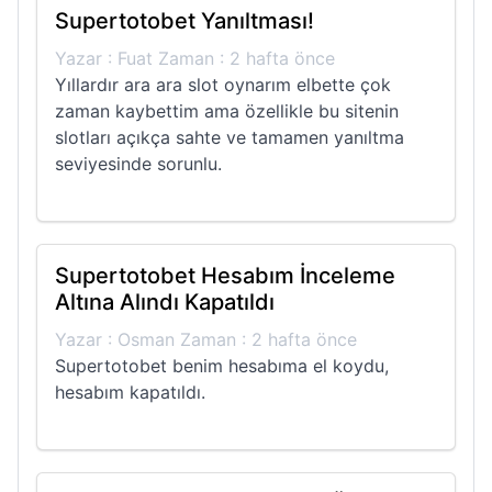
Supertotobet Yanıltması!
Yazar : Fuat Zaman : 2 hafta önce
Yıllardır ara ara slot oynarım elbette çok
zaman kaybettim ama özellikle bu sitenin
slotları açıkça sahte ve tamamen yanıltma
seviyesinde sorunlu.
Supertotobet Hesabım İnceleme
Altına Alındı Kapatıldı
Yazar : Osman Zaman : 2 hafta önce
Supertotobet benim hesabıma el koydu,
hesabım kapatıldı.