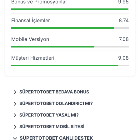
Bonus ve Promosyonlar
9.95
Finansal İşlemler
8.74
Mobile Versiyon
7.08
Müşteri Hizmetleri
9.08
SÜPERTOTOBET BEDAVA BONUS
Siteye git butonuna tıklayarak süpertotobet sitesine üye
SÜPERTOTOBET DOLANDIRICI MI?
olduğunuz da
20 TL deneme bonusu
alabilirsiniz.
Süpertotobet bahis sitesi lisansı olmamasına rağmen
SÜPERTOTOBET YASAL MI?
dolandırıcı bir site değildir. Site uzun yıllardır hizmet
Süpertotobet legal bir bahis sitesi değildir. TÜrkiye'de
vermektedir.
SÜPERTOTOBET MOBIL SITESI
illegal olarak hizmet vermektedir.
Süpertotobet bahis sitesi mobil desteği bulunmaktadır.
SÜPERTOTOBET CANLI DESTEK