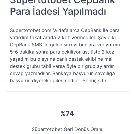
Para İadesi Yapılmadı
Supertotobet.com 'a defalarca CepBank ile para
yatırdım fakat arada 2 kez vermediler. Şöyle ki
CepBank SMS ile gelen şifreyi bunlara veriyorum
5-6 dakika sonra para çekiliyor üst üste 2 kez
yaşadım bu olayı ne canlı destek ekibi ne mail
destek grubu tabii varsa öyle bir grup aylardır
cevap yazmadılar. Bankaya başvurun savcılığa
başvurun diyerek ilgilenmediler. Sonuç sıfır.
%74
Süpertotobet Geri Dönüş Oranı