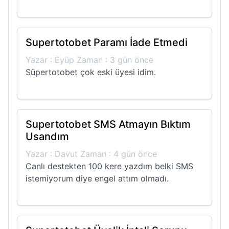
Supertotobet Paramı İade Etmedi
Yazar : Eyüp Zaman : 3 gün önce
Süpertotobet çok eski üyesi idim.
Supertotobet SMS Atmayın Bıktım
Usandım
Yazar : Davut Zaman : 4 gün önce
Canlı destekten 100 kere yazdım belki SMS
istemiyorum diye engel attım olmadı.