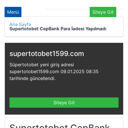
Menü
Siteye Git
Ana Sayfa
Supertotobet CepBank Para İadesi Yapılmadı
supertotobet1599.com
Süpertotobet yeni giriş adresi
supertotobet1599.com 09.01.2025 08:35
tarihinde güncellendi.
Siteye Git
Supertotobet CepBank