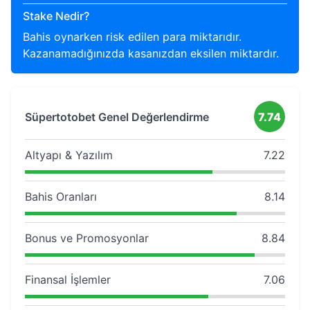
Stake Nedir?
Bahis oynarken risk edilen para miktarıdır.
Kazanamadığınızda kasanızdan eksilen miktardır.
Süpertotobet Genel Değerlendirme
7.74
Altyapı & Yazılım
7.22
Bahis Oranları
8.14
Bonus ve Promosyonlar
8.84
Finansal İşlemler
7.06