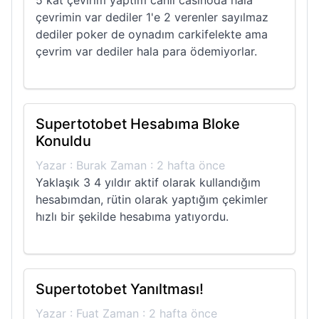
5 kat çevirim yaptım canlı casinoda hala
çevrimin var dediler 1'e 2 verenler sayılmaz
dediler poker de oynadım carkifelekte ama
çevrim var dediler hala para ödemiyorlar.
Supertotobet Hesabıma Bloke
Konuldu
Yazar : Burak Zaman : 2 hafta önce
Yaklaşık 3 4 yıldır aktif olarak kullandığım
hesabımdan, rütin olarak yaptığım çekimler
hızlı bir şekilde hesabıma yatıyordu.
Supertotobet Yanıltması!
Yazar : Fuat Zaman : 2 hafta önce