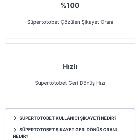
%100
Süpertotobet Çözülen Şikayet Oranı
Hızlı
Süpertotobet Geri Dönüş Hızı
SÜPERTOTOBET KULLANICI ŞIKAYETI NEDIR?
Supertotobet canlı destek ilgisizliği
SÜPERTOTOBET ŞIKAYET GERI DÖNÜŞ ORANI
NEDIR?