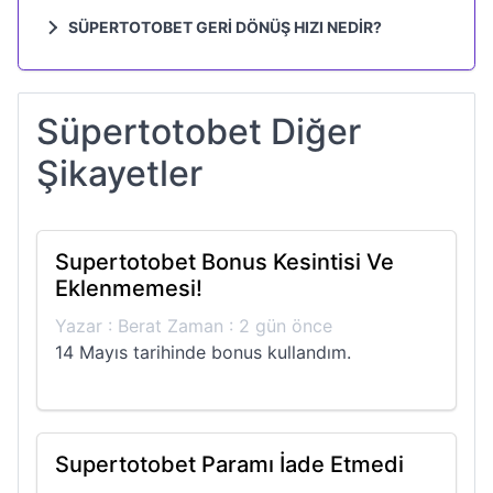
Süpertotobet şikayet geri dönüş oranı dir.
SÜPERTOTOBET GERI DÖNÜŞ HIZI NEDIR?
Süpertotobet geri dönüş hızı dır.
Süpertotobet Diğer
Şikayetler
Supertotobet Bonus Kesintisi Ve
Eklenmemesi!
Yazar : Berat Zaman : 2 gün önce
14 Mayıs tarihinde bonus kullandım.
Supertotobet Paramı İade Etmedi