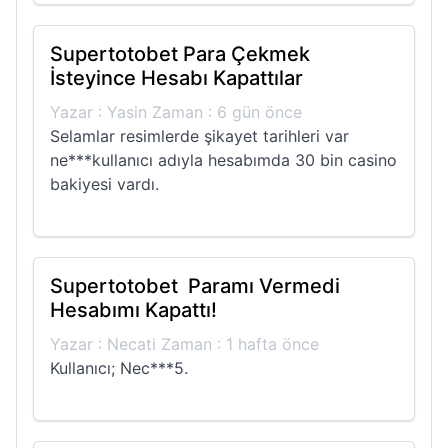
Supertotobet Para Çekmek
İsteyince Hesabı Kapattılar
Yazar : Yasin Zaman : 6 gün önce
Selamlar resimlerde şikayet tarihleri var
ne***kullanıcı adıyla hesabımda 30 bin casino
bakiyesi vardı.
Supertotobet Paramı Vermedi
Hesabımı Kapattı!
Yazar : Necati Zaman : 1 hafta önce
Kullanıcı; Nec***5.