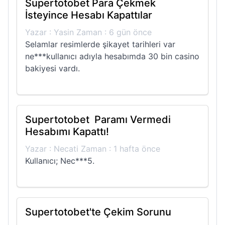
Supertotobet Para Çekmek
İsteyince Hesabı Kapattılar
Yazar : Yasin Zaman : 6 gün önce
Selamlar resimlerde şikayet tarihleri var
ne***kullanıcı adıyla hesabımda 30 bin casino
bakiyesi vardı.
Supertotobet Paramı Vermedi
Hesabımı Kapattı!
Yazar : Necati Zaman : 1 hafta önce
Kullanıcı; Nec***5.
Supertotobet'te Çekim Sorunu