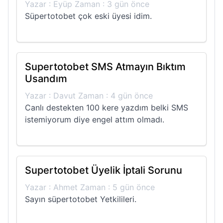
Yazar : Eyüp Zaman : 3 gün önce
Süpertotobet çok eski üyesi idim.
Supertotobet SMS Atmayın Bıktım
Usandım
Yazar : Davut Zaman : 4 gün önce
Canlı destekten 100 kere yazdım belki SMS
istemiyorum diye engel attım olmadı.
Supertotobet Üyelik İptali Sorunu
Yazar : Ahmet Zaman : 5 gün önce
Sayın süpertotobet Yetkilileri.