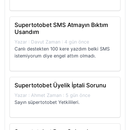
Supertotobet SMS Atmayın Bıktım
Usandım
Yazar : Davut Zaman : 4 gün önce
Canlı destekten 100 kere yazdım belki SMS
istemiyorum diye engel attım olmadı.
Supertotobet Üyelik İptali Sorunu
Yazar : Ahmet Zaman : 5 gün önce
Sayın süpertotobet Yetkilileri.