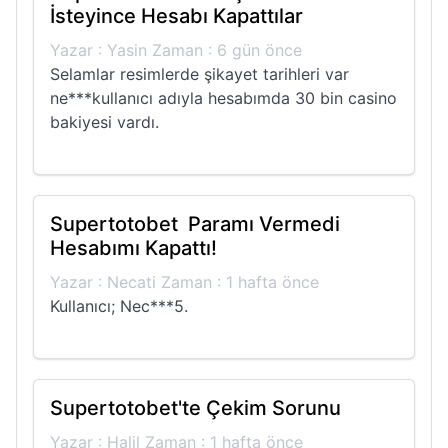
İsteyince Hesabı Kapattılar
Yazar : Yasin Zaman : 6 gün önce
Selamlar resimlerde şikayet tarihleri var
ne***kullanıcı adıyla hesabımda 30 bin casino
bakiyesi vardı.
Supertotobet Paramı Vermedi
Hesabımı Kapattı!
Yazar : Necati Zaman : 1 hafta önce
Kullanıcı; Nec***5.
Supertotobet'te Çekim Sorunu
Yazar : Halil Zaman : 1 hafta önce