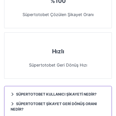
%100
Süpertotobet Çözülen Şikayet Oranı
Hızlı
Süpertotobet Geri Dönüş Hızı
SÜPERTOTOBET KULLANICI ŞIKAYETI NEDIR?
Süpertotobet
SÜPERTOTOBET ŞIKAYET GERI DÖNÜŞ ORANI
NEDIR?
Süpertotobet şikayet geri dönüş oranı dir.