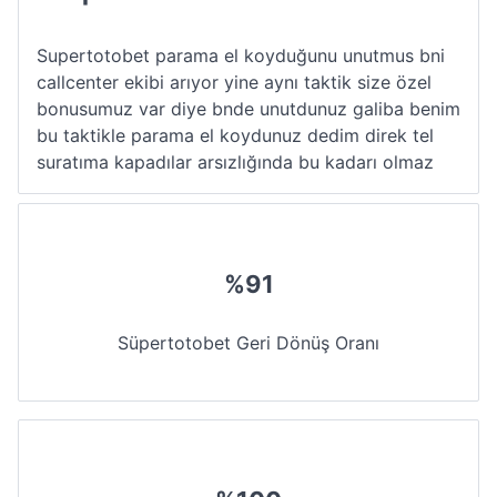
Supertotobet parama el koyduğunu unutmus bni
callcenter ekibi arıyor yine aynı taktik size özel
bonusumuz var diye bnde unutdunuz galiba benim
bu taktikle parama el koydunuz dedim direk tel
suratıma kapadılar arsızlığında bu kadarı olmaz
%91
Süpertotobet Geri Dönüş Oranı