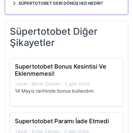
SÜPERTOTOBET GERI DÖNÜŞ HIZI NEDIR?
Süpertotobet geri dönüş hızı dır.
Süpertotobet Diğer
Şikayetler
Supertotobet Bonus Kesintisi Ve
Eklenmemesi!
Yazar : Berat Zaman : 2 gün önce
14 Mayıs tarihinde bonus kullandım.
Supertotobet Paramı İade Etmedi
Yazar : Eyüp Zaman : 3 gün önce