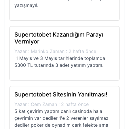
yazışmayı!.
Supertotobet Kazandığım Parayı
Vermiyor
Yazar : Marinko Zaman : 2 hafta önce
1 Mayıs ve 3 Mayıs tarihlerinde toplamda
5300 TL tutarında 3 adet yatırım yaptım.
Supertotobet Sitesinin Yanıltması!
Yazar : Cem Zaman : 2 hafta önce
5 kat çevirim yaptım canlı casinoda hala
çevrimin var dediler 1'e 2 verenler sayılmaz
dediler poker de oynadım carkifelekte ama