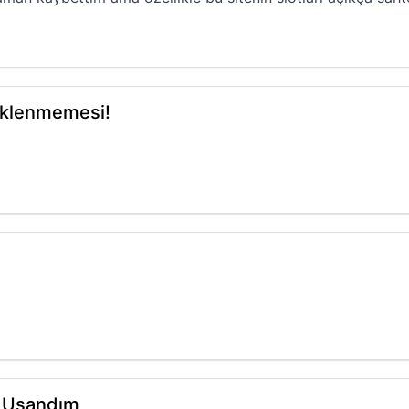
Eklenmemesi!
m Usandım