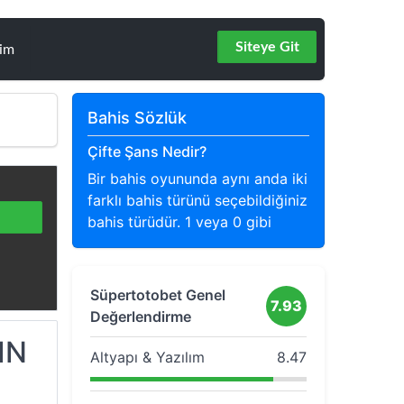
Siteye Git
şim
Bahis Sözlük
Çifte Şans Nedir?
Bir bahis oyununda aynı anda iki
farklı bahis türünü seçebildiğiniz
bahis türüdür. 1 veya 0 gibi
Süpertotobet Genel
7.93
Değerlendirme
IN
Altyapı & Yazılım
8.47