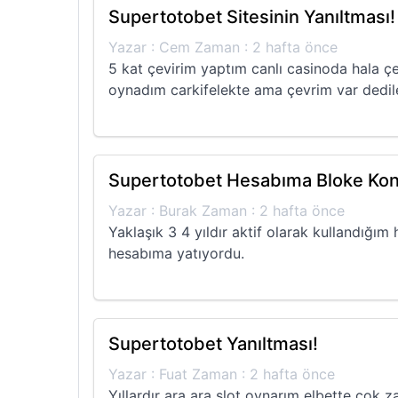
Supertotobet Sitesinin Yanıltması!
Yazar : Cem Zaman : 2 hafta önce
5 kat çevirim yaptım canlı casinoda hala çe
oynadım carkifelekte ama çevrim var dedile
Supertotobet Hesabıma Bloke Ko
Yazar : Burak Zaman : 2 hafta önce
Yaklaşık 3 4 yıldır aktif olarak kullandığım
hesabıma yatıyordu.
Supertotobet Yanıltması!
Yazar : Fuat Zaman : 2 hafta önce
Yıllardır ara ara slot oynarım elbette çok 