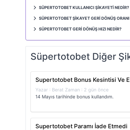
SÜPERTOTOBET KULLANICI ŞIKAYETI NEDIR?
Siz de benim gibi DOLANDIRILMAYIN KAYIT OLMAY
SÜPERTOTOBET ŞIKAYET GERI DÖNÜŞ ORANI
Süpertotobet şikayet geri dönüş oranı dir.
SÜPERTOTOBET GERI DÖNÜŞ HIZI NEDIR?
Süpertotobet geri dönüş hızı dır.
Süpertotobet Diğer Şi
Supertotobet Bonus Kesintisi Ve 
Yazar : Berat Zaman : 2 gün önce
14 Mayıs tarihinde bonus kullandım.
Supertotobet Paramı İade Etmedi