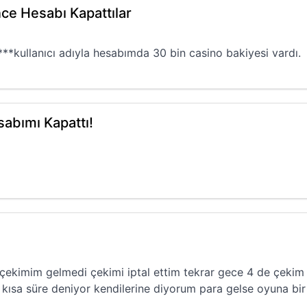
ce Hesabı Kapattılar
e***kullanıcı adıyla hesabımda 30 bin casino bakiyesi vardı.
abımı Kapattı!
çekimim gelmedi çekimi iptal ettim tekrar gece 4 de çekim
kısa süre deniyor kendilerine diyorum para gelse oyuna bir