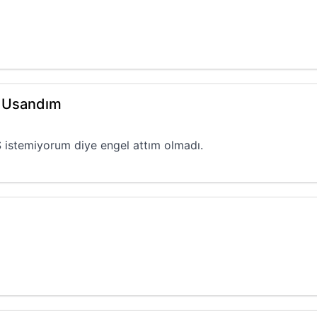
m Usandım
 istemiyorum diye engel attım olmadı.