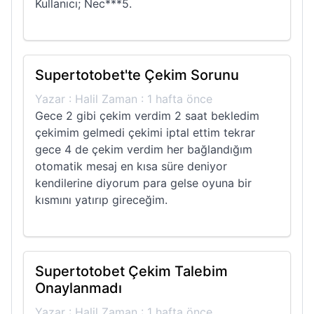
Kullanıcı; Nec***5.
Supertotobet'te Çekim Sorunu
Yazar : Halil Zaman : 1 hafta önce
Gece 2 gibi çekim verdim 2 saat bekledim
çekimim gelmedi çekimi iptal ettim tekrar
gece 4 de çekim verdim her bağlandığım
otomatik mesaj en kısa süre deniyor
kendilerine diyorum para gelse oyuna bir
kısmını yatırıp gireceğim.
Supertotobet Çekim Talebim
Onaylanmadı
Yazar : Halil Zaman : 1 hafta önce