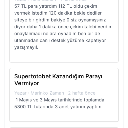
57 TL para yatırdım 112 TL oldu çekim
vermek istedim 120 dakika bekle dediler
siteye bir girdim bakiye 0 siz oynamışsınız
diyor daha 1 dakika önce çekim talebi verdim
onaylanmadı ne ara oynadım ben bir de
utanmadan canlı destek yüzüme kapatıyor
yazışmayı!.
Supertotobet Kazandığım Parayı
Vermiyor
Yazar : Marinko Zaman : 2 hafta önce
1 Mayıs ve 3 Mayıs tarihlerinde toplamda
5300 TL tutarında 3 adet yatırım yaptım.