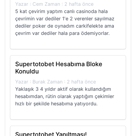
Yazar : Cem Zaman : 2 hafta önce
5 kat çevirim yaptım canlı casinoda hala
çevrimin var dediler 1'e 2 verenler sayılmaz
dediler poker de oynadım carkifelekte ama
çevrim var dediler hala para ödemiyorlar.
Supertotobet Hesabıma Bloke
Konuldu
Yazar : Burak Zaman : 2 hafta önce
Yaklaşık 3 4 yıldır aktif olarak kullandığım
hesabımdan, rütin olarak yaptığım çekimler
hızlı bir şekilde hesabıma yatıyordu.
Supertotobet Yanıltması!