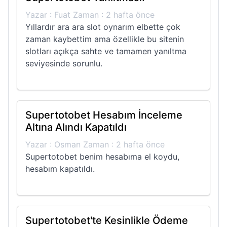
Yazar : Fuat Zaman : 2 hafta önce
Yıllardır ara ara slot oynarım elbette çok
zaman kaybettim ama özellikle bu sitenin
slotları açıkça sahte ve tamamen yanıltma
seviyesinde sorunlu.
Supertotobet Hesabım İnceleme
Altına Alındı Kapatıldı
Yazar : Osman Zaman : 2 hafta önce
Supertotobet benim hesabıma el koydu,
hesabım kapatıldı.
Supertotobet'te Kesinlikle Ödeme