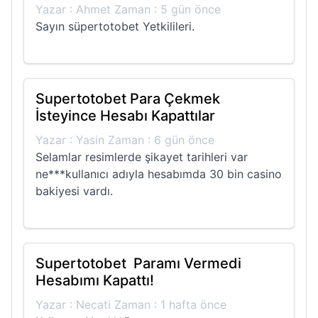
Yazar : Ahmet Zaman : 5 gün önce
Sayın süpertotobet Yetkilileri.
Supertotobet Para Çekmek
İsteyince Hesabı Kapattılar
Yazar : Yasin Zaman : 6 gün önce
Selamlar resimlerde şikayet tarihleri var
ne***kullanıcı adıyla hesabımda 30 bin casino
bakiyesi vardı.
Supertotobet Paramı Vermedi
Hesabımı Kapattı!
Yazar : Necati Zaman : 1 hafta önce