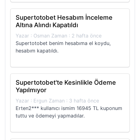
Supertotobet Hesabım İnceleme
Altına Alındı Kapatıldı
Yazar : Osman Zaman : 2 hafta önce
Supertotobet benim hesabıma el koydu,
hesabım kapatıldı.
Supertotobet'te Kesinlikle Ödeme
Yapılmıyor
Yazar : Ergun Zaman : 3 hafta önce
Erten2*** kullanıcı ismim 16945 TL kuponum
tuttu ve ödemeyi yapmadılar.