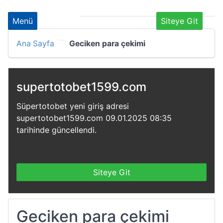
Menü
Siteye Git
Ana Sayfa
Geciken para çekimi
supertotobet1599.com
Süpertotobet yeni giriş adresi
supertotobet1599.com 09.01.2025 08:35
tarihinde güncellendi.
Siteye Git
Geciken para çekimi