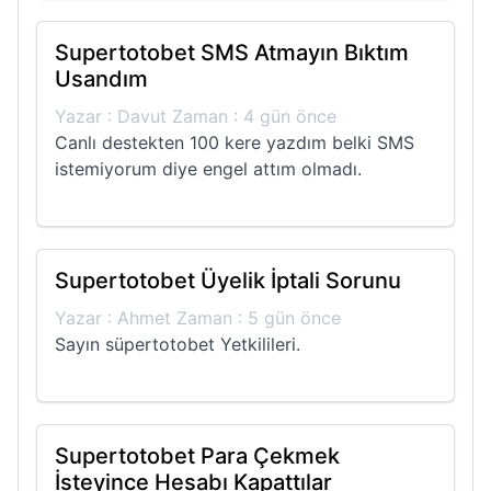
Supertotobet SMS Atmayın Bıktım
Usandım
Yazar : Davut Zaman : 4 gün önce
Canlı destekten 100 kere yazdım belki SMS
istemiyorum diye engel attım olmadı.
Supertotobet Üyelik İptali Sorunu
Yazar : Ahmet Zaman : 5 gün önce
Sayın süpertotobet Yetkilileri.
Supertotobet Para Çekmek
İsteyince Hesabı Kapattılar