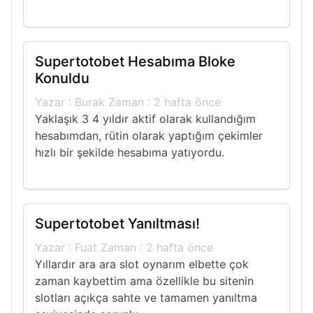
Supertotobet Hesabıma Bloke
Konuldu
Yazar : Burak Zaman : 2 hafta önce
Yaklaşık 3 4 yıldır aktif olarak kullandığım
hesabımdan, rütin olarak yaptığım çekimler
hızlı bir şekilde hesabıma yatıyordu.
Supertotobet Yanıltması!
Yazar : Fuat Zaman : 2 hafta önce
Yıllardır ara ara slot oynarım elbette çok
zaman kaybettim ama özellikle bu sitenin
slotları açıkça sahte ve tamamen yanıltma