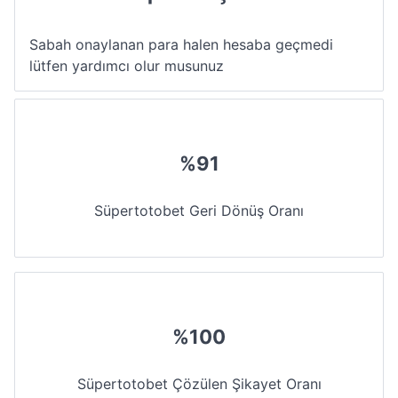
Sabah onaylanan para halen hesaba geçmedi
lütfen yardımcı olur musunuz
%91
Süpertotobet Geri Dönüş Oranı
%100
Süpertotobet Çözülen Şikayet Oranı