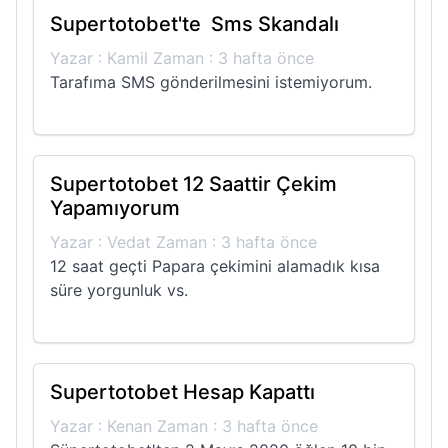
Supertotobet'te Sms Skandalı
Yazar : Kamil Zaman : 3 hafta önce
Tarafıma SMS gönderilmesini istemiyorum.
Supertotobet 12 Saattir Çekim
Yapamıyorum
Yazar : Vedat Zaman : 3 hafta önce
12 saat geçti Papara çekimini alamadık kısa
süre yorgunluk vs.
Supertotobet Hesap Kapattı
Yazar : Kenan Zaman : 3 hafta önce