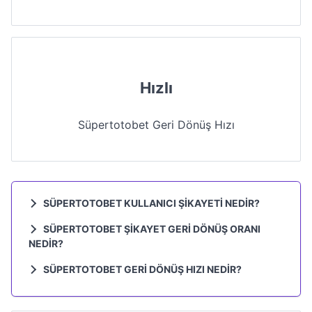
Hızlı
Süpertotobet Geri Dönüş Hızı
SÜPERTOTOBET KULLANICI ŞIKAYETI NEDIR?
Geciken para çekimi
SÜPERTOTOBET ŞIKAYET GERI DÖNÜŞ ORANI
NEDIR?
Süpertotobet şikayet geri dönüş oranı dir.
SÜPERTOTOBET GERI DÖNÜŞ HIZI NEDIR?
Süpertotobet geri dönüş hızı dır.