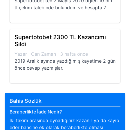
Süpertotobet'ten 2 Mayıs 2020 öğlen 10 bin
tl çekim talebinde bulundum ve hesapta 7.
Supertotobet 2300 TL Kazancımı
Sildi
Yazar : Can Zaman : 3 hafta önce
2019 Aralık ayında yazdığım şikayetime 2 gün
önce cevap yazmışlar.
Bahis Sözlük
Beraberlikte İade Nedir?
İki takım arasında oynadığınız kazanır ya da kayıp
eder bahsine ek olarak beraberlikte olması